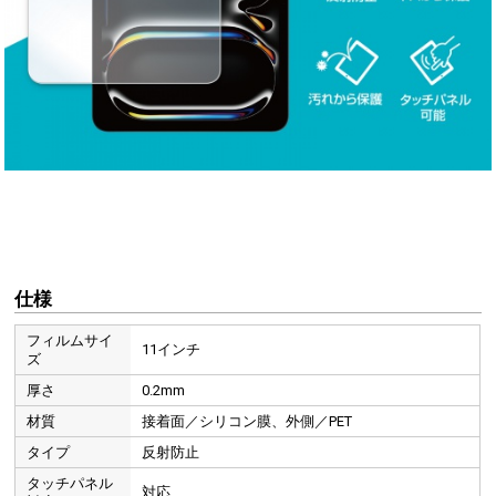
仕様
フィルムサイ
11インチ
ズ
厚さ
0.2mm
材質
接着面／シリコン膜、外側／PET
タイプ
反射防止
タッチパネル
対応