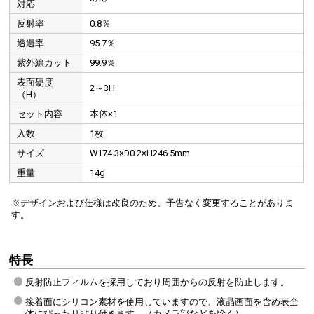
対応
反射率
0.8％
透過率
95.7％
紫外線カット
99.9％
表面硬度
2～3H
（H）
セット内容
本体×1
入数
1枚
サイズ
W174.3×D0.2×H246.5mm
重量
14g
※デザインおよび仕様は改良のため、予告なく変更することがありま
す。
特長
反射防止フィルムを採用しており周囲からの反射を防止します。
接着面にシリコン素材を使用していますので、液晶画面を含め表全
体にぴったり貼り付きます。（カメラ部などを除く）