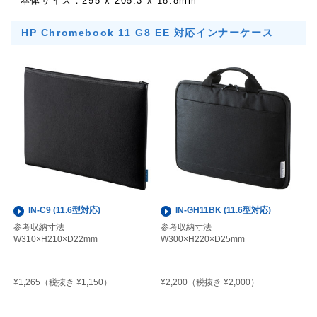
本体サイズ：295 x 205.3 x 18.8mm
HP Chromebook 11 G8 EE 対応インナーケース
IN-C9 (11.6型対応)
IN-GH11BK (11.6型対応)
参考収納寸法
参考収納寸法
W310×H210×D22mm
W300×H220×D25mm
¥1,265
¥2,200
（税抜き ¥1,150）
（税抜き ¥2,000）