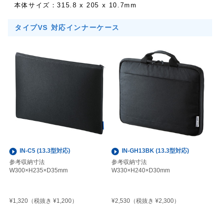
本体サイズ：315.8 x 205 x 10.7mm
タイプVS 対応インナーケース
IN-C5 (13.3型対応)
IN-GH13BK (13.3型対応)
参考収納寸法
参考収納寸法
W300×H235×D35mm
W330×H240×D30mm
¥1,320
¥2,530
（税抜き ¥1,200）
（税抜き ¥2,300）