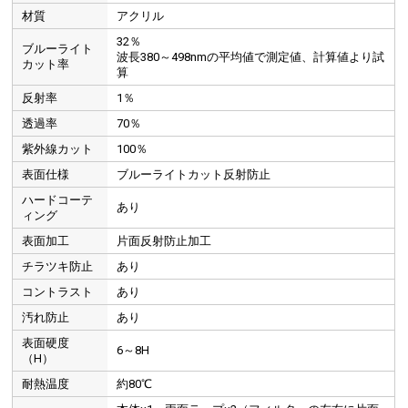
材質
アクリル
32％
ブルーライト
波長380～498nmの平均値で測定値、計算値より試
カット率
算
反射率
1％
透過率
70％
紫外線カット
100％
表面仕様
ブルーライトカット反射防止
ハードコーテ
あり
ィング
表面加工
片面反射防止加工
チラツキ防止
あり
コントラスト
あり
汚れ防止
あり
表面硬度
6～8H
（H）
耐熱温度
約80℃