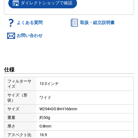
ダイレクトショップで確認
よくある質問
取扱・組立説明書
お問い合わせ
仕様
フィルターサ
13.3インチ
イズ
サイズ（形
ワイド
状）
サイズ
W294×D0.8×H166mm
重量
約50g
厚さ
0.8mm
アスペクト比
16:9