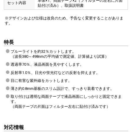
本体×1、両面テープ×2（フィルターの左右に片面
セット内容
貼付け済み）、取扱説明書
※デザインおよび仕様は改良のため、予告なく変更することがありま
す。
特長
ブルーライトを約32％カットします。
（波長380～498nmの平均値で測定値、計算値より試算）
透過率70％、液晶画面を見やすくします。
反射率1.0％、日光や蛍光灯などの反射を抑えます。
目に有害な紫外線をカットします。
薄さ約0.8mm基板のスリム設計で、すっきり装着できます。
取り付けは透明な両面テープで液晶画面にしっかりと固定できま
す。
（両面テープの片面はフィルター左右に貼付け済みです）
対応情報