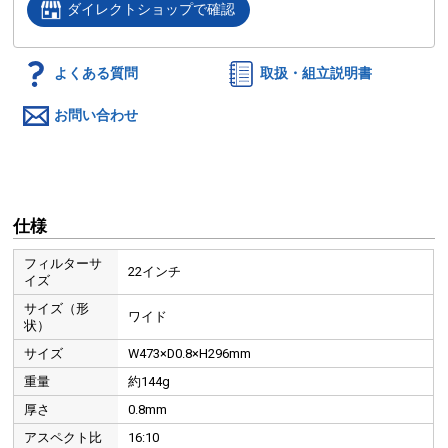
ダイレクトショップで確認
よくある質問
取扱・組立説明書
お問い合わせ
仕様
フィルターサ
22インチ
イズ
サイズ（形
ワイド
状）
サイズ
W473×D0.8×H296mm
重量
約144g
厚さ
0.8mm
アスペクト比
16:10