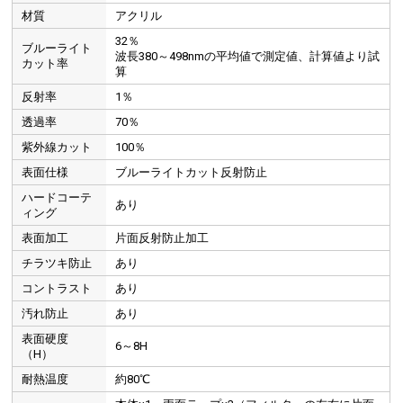
材質
アクリル
32％
ブルーライト
波長380～498nmの平均値で測定値、計算値より試
カット率
算
反射率
1％
透過率
70％
紫外線カット
100％
表面仕様
ブルーライトカット反射防止
ハードコーテ
あり
ィング
表面加工
片面反射防止加工
チラツキ防止
あり
コントラスト
あり
汚れ防止
あり
表面硬度
6～8H
（H）
耐熱温度
約80℃