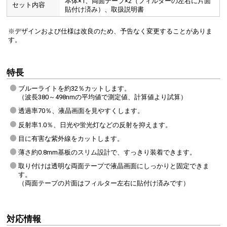
本体×1、両面テープ×2（フィルターの左右に片面
セット内容
貼付け済み）、取扱説明書
※デザインおよび仕様は改良のため、予告なく変更することがありま
す。
特長
ブルーライトを約32％カットします。
（波長380～498nmの平均値で測定値、計算値より試算）
透過率70％、液晶画面を見やすくします。
反射率1.0％、日光や蛍光灯などの反射を抑えます。
目に有害な紫外線をカットします。
薄さ約0.8mm基板のスリム設計で、すっきり装着できます。
取り付けは透明な両面テープで液晶画面にしっかりと固定できま
す。
（両面テープの片面はフィルター左右に貼付け済みです）
対応情報