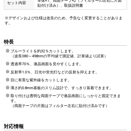
本体×1、両面テープ×2（フィルターの左右に片面
セット内容
貼付け済み）、取扱説明書
※デザインおよび仕様は改良のため、予告なく変更することがありま
す。
特長
ブルーライトを約32％カットします。
（波長380～498nmの平均値で測定値、計算値より試算）
透過率70％、液晶画面を見やすくします。
反射率1.0％、日光や蛍光灯などの反射を抑えます。
目に有害な紫外線をカットします。
薄さ約0.8mm基板のスリム設計で、すっきり装着できます。
取り付けは透明な両面テープで液晶画面にしっかりと固定できま
す。
（両面テープの片面はフィルター左右に貼付け済みです）
対応情報