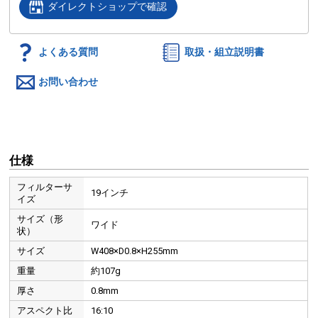
ダイレクトショップで確認
よくある質問
取扱・組立説明書
お問い合わせ
仕様
フィルターサ
19インチ
イズ
サイズ（形
ワイド
状）
サイズ
W408×D0.8×H255mm
重量
約107g
厚さ
0.8mm
アスペクト比
16:10