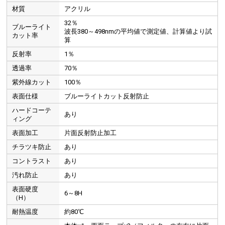
材質
アクリル
32％
ブルーライト
波長380～498nmの平均値で測定値、計算値より試
カット率
算
反射率
1％
透過率
70％
紫外線カット
100％
表面仕様
ブルーライトカット反射防止
ハードコーテ
あり
ィング
表面加工
片面反射防止加工
チラツキ防止
あり
コントラスト
あり
汚れ防止
あり
表面硬度
6～8H
（H）
耐熱温度
約80℃