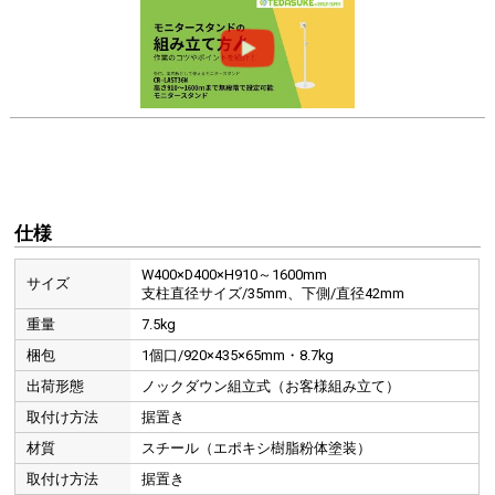
仕様
W400×D400×H910～1600mm
サイズ
支柱直径サイズ/35mm、下側/直径42mm
重量
7.5kg
梱包
1個口/920×435×65mm・8.7kg
出荷形態
ノックダウン組立式（お客様組み立て）
取付け方法
据置き
材質
スチール（エポキシ樹脂粉体塗装）
取付け方法
据置き