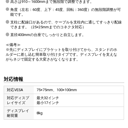
高さは910～1600mmまで無段階で調整できます。
角度（左右：60度、上下：45度、回転：360度）の無段階調整が可
能です。
支柱に配線口があるので、ケーブルを支柱内に通してすっきり配線
できます。（25×25mmまでのコネクタ対応）
直径400mmの台座でしっかりと自立します。
≪備考≫
※先にディスプレイにブラケットを取り付けてから、スタンドのホ
ルダーに差し込む簡単取り付けタイプです。ディスプレイを支えな
がらネジで固定する大変さがなくなります。
対応情報
対応VESA
75×75mm、100×100mm
対応ディスプ
最大32インチ
レイサイズ
最小17インチ
ディスプレイ
8kg
60度無段階で、画面の左右角度を調整できます。
耐荷重