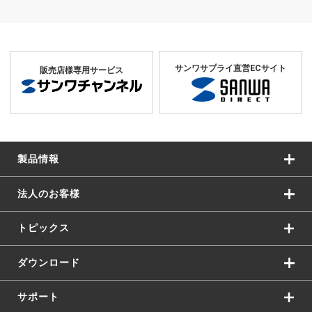
モニターにブラケットを取り付けてからホルダーに差し込む仕様で、
できます。
サンワサプライ直営ECサイト
販売店様専用サービス
VESA規格対応
製品情報
法人のお客様
トピックス
ダウンロード
サポート