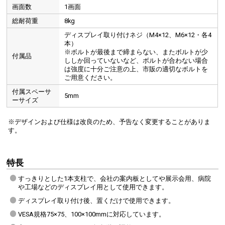
画面数
1画面
総耐荷重
8kg
ディスプレイ取り付けネジ（M4×12、M6×12・各4
本）
※ボルトが最後まで締まらない、またボルトが少
付属品
ししか回っていないなど、ボルトが合わない場合
は強度に十分ご注意の上、市販の適切なボルトを
45度無段階で、画面の上下角度を調整できます。
ご用意ください。
付属スペーサ
5mm
ーサイズ
左右角度調整が可能
※デザインおよび仕様は改良のため、予告なく変更することがありま
す。
特長
すっきりとした1本支柱で、会社の案内板としてや展示会用、病院
や工場などのディスプレイ用として使用できます。
ディスプレイ取り付け後、置くだけで使用できます。
VESA規格75×75、100×100mmに対応しています。