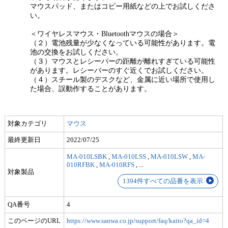
マウスパッド、またはコピー用紙などの上でお試しくださ
い。
＜ワイヤレスマウス・Bluetoothマウスの場合＞
（２）電池残量が少なくなっている可能性があります。電
池の交換をお試しください。
（３）マウスとレシーバーの距離が離れすぎている可能性
があります。レシーバーのすぐ近くでお試しください。
（４）スチール製のデスクなど、金属に近い場所で使用し
た場合、誤動作することがあります。
対象カテゴリ
マウス
最終更新日
2022/07/25
MA-010LSBK
,
MA-010LSS
,
MA-010LSW
,
MA-
010RFBK
,
MA-010RFS
,
...
対象製品
1394件すべての品番を表示
QA番号
4
このページのURL
https://www.sanwa.co.jp/support/faq/kaito?qa_id=4