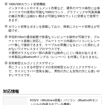
1000/500カウント切替機能
インターネットやドキュメント作業など、通常のマウス操作には省
スペースでの使用が可能な1000カウント、グラフィックや写真画像
の修正作業には細かい動きが可能な500カウントに切替えて使用で
きます。
カウント切替えボタンを搭載しており、簡単にスピード切替えが可
能です。
半径約10mの通信範囲で快適なコンピュータ操作が可能です。ブル
ートゥース規格に対応し、ブルートゥース内蔵のパソコンにレシー
バー無しで接続できます。ケーブルが邪魔になるといった煩わしさ
がないワイヤレスタイプのマウスです。
※透明ガラスなどの一部の表面では動作しにくい場合があります。
※本製品はBluetoothドングル（レシーバ）を付属しておりません。
非対称型エルゴノミクスデザイン
手にフィットする中型サイズの非対称型エルゴノミクスデザイン
で、サイドにラバー塗装を施し、男性の方にも女性の方にも使いや
すいマウスです。
対応情報
DOS/V（Windows搭載）パソコン（Bluetoothモジ
ュールが内蔵されている機種）