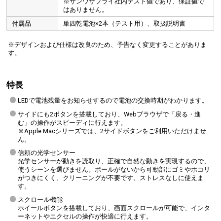
※サンワサプライ社内テスト値であり、保証値で
はありません。
付属品
単四乾電池×2本（テスト用）、取扱説明書
※デザインおよび仕様は改良のため、予告なく変更することがありま
す。
特長
LEDで電池残量をお知らせするので電池の交換時期がわかります。
サイドにも2ボタンを搭載しており、Webブラウザで「戻る・進
む」の操作がスピーディに行えます。
※Apple Macシリーズでは、2サイドボタンをご利用いただけませ
ん。
信頼の光学センサー
光学センサーが動きを読取り、正確で自然な動きを実現するので、
使うシーンを選びません。ボールがないから可動部にゴミやホコリ
がつきにくく、クリーニングが不要です。ストレスなしに使えま
す。
スクロール機能
ホイールボタンを搭載しており、画面スクロールが可能で、インタ
ーネットやエクセルの操作が快適に行えます。