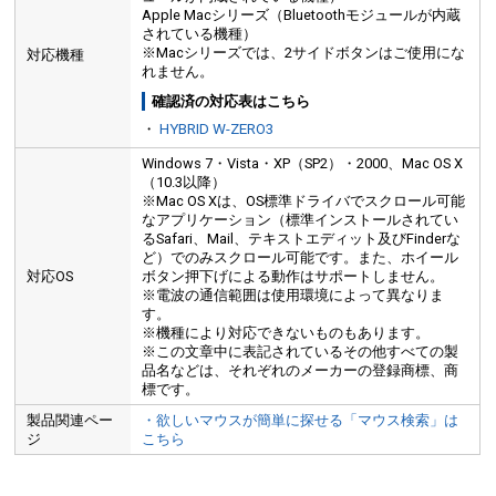
Apple Macシリーズ（Bluetoothモジュールが内蔵
されている機種）
※Macシリーズでは、2サイドボタンはご使用にな
対応機種
れません。
確認済の対応表はこちら
・
HYBRID W-ZERO3
Windows 7・Vista・XP（SP2）・2000、Mac OS X
（10.3以降）
※Mac OS Xは、OS標準ドライバでスクロール可能
なアプリケーション（標準インストールされてい
るSafari、Mail、テキストエディット及びFinderな
ど）でのみスクロール可能です。また、ホイール
対応OS
ボタン押下げによる動作はサポートしません。
※電波の通信範囲は使用環境によって異なりま
す。
※機種により対応できないものもあります。
※この文章中に表記されているその他すべての製
品名などは、それぞれのメーカーの登録商標、商
標です。
製品関連ペー
・欲しいマウスが簡単に探せる「マウス検索」は
ジ
こちら