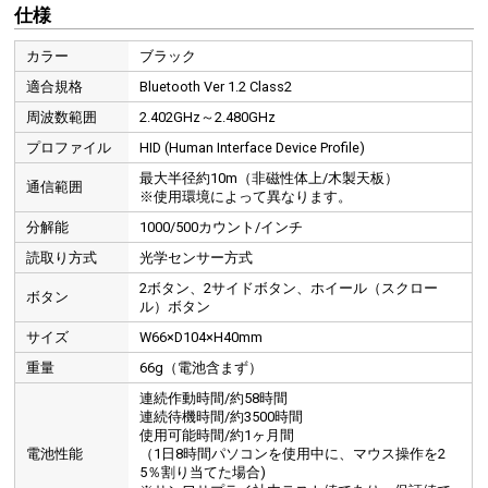
仕様
カラー
ブラック
適合規格
Bluetooth Ver 1.2 Class2
周波数範囲
2.402GHz～2.480GHz
プロファイル
HID (Human Interface Device Profile)
最大半径約10m（非磁性体上/木製天板）
通信範囲
※使用環境によって異なります。
分解能
1000/500カウント/インチ
読取り方式
光学センサー方式
2ボタン、2サイドボタン、ホイール（スクロー
ボタン
ル）ボタン
サイズ
W66×D104×H40mm
重量
66g（電池含まず）
連続作動時間/約58時間
連続待機時間/約3500時間
使用可能時間/約1ヶ月間
電池性能
（1日8時間パソコンを使用中に、マウス操作を2
5％割り当てた場合)