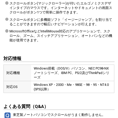
スクロールボタン(マジックローラー)が付いたエルゴノミクスデザ
インタイプのマウスです。インターネットやドキュメントの画面ス
クロールがボタン1つで簡単に操作できます。
スクロールボタンに多機能ソフト「イージージャンプ」を割り当て
ることができますので幅広いナビゲーションが行えます。
MicrosoftOfficeなどIntelliMouse対応のアプリケーションで、スク
ロール、ズーム、スイッチアプリケーション、オートパンなどの機
能が使用できます。
対応情報
Windows搭載（DOS/V）パソコン、NEC PC98-NX
対応機種
ノートシリーズ、IBM PC、PS/2及びThinkPadシリ
ーズ
Windows XP・2000・Me・98SE・98・95・NT4.0
対応OS
(SP3以降）
よくある質問（Q&A）
東芝製ノートパソコンでスクロールがうまく動作しません。