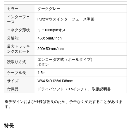
カラー
ダークグレー
インターフェ
PS/2マウスインターフェース準拠
ース
コネクタ形状
ミニDIN6pinオス
分解能
450count/inch
最大トラッキ
200±50mm/sec.
ングスピード
エンコーダ方式（ボールタイプ）
読取り方式
ボタン
ケーブル長
1.5m
サイズ
W64.5×D125×H38mm
付属品
ドライバソフト（3.5インチ）、取扱説明書
※デザインおよび仕様は改良のため、予告なく変更することがありま
す。
特長