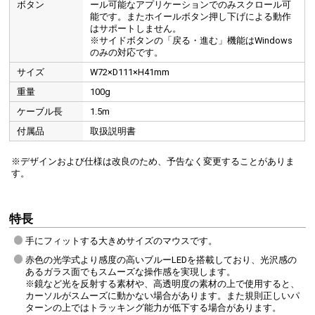
ボタン
ール可能なアプリケーションでのみスクロール可
能です。またホイールボタン押し下げによる動作
はサポートしません。
※サイドボタンの「戻る・進む」機能はWindows
のみの対応です。
サイズ
W72×D111×H41mm
重量
100g
ケーブル長
1.5m
付属品
取扱説明書
※デザインおよび仕様は改良のため、予告なく変更することがありま
す。
特長
手にフィットする大きめサイズのマウスです。
赤色の光学式より感度の高いブルーLEDを搭載しており、光沢感の
あるガラス面でもスムーズな操作感を実現します。
※鏡など光を反射する素材や、高透明度の素材の上で使用すると、
カーソルがスムーズに動かない場合があります。また規則正しいパ
ターンの上ではトラッキング能力が低下する場合があります。