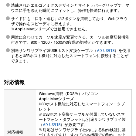
洗練されたエルゴノミクスデザインとサイドラバーグリップで、マ
ウスに手を添えた瞬間にフィットし、操作を快適に行えます。
サイドにも「戻る・進む」の2ボタンを搭載しており、Webブラウ
ザで操作をスピーディに行えます。
※Apple Macシリーズでは使用できません。
用途に合わせてカーソル速度が変更できる、カーソル速度切替機能
付きです。800・1200・1600の3段階の切替えができます。
別途サンワサプライ製USBホスト変換ケーブル（
AD-USB18
）を使用
するとUSBホスト機能に対応したスマートフォンに接続することが
できます。
対応情報
Windows搭載（DOS/V）パソコン
Apple Macシリーズ
USBホスト機能に対応したスマートフォン・タブ
レット
※USBホスト変換ケーブルが付属していないスマ
ートフォン・タブレットは別途サンワサプライ製
（
AD-USB18
）が必要です。
※対応はサンワサプライ社内による動作検証に基
対応機種
づくものであり、すべての本機種での動作、およ