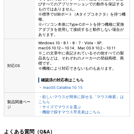
びすべてのアプリケーションでの動作を保証する
ものではありません。
※標準でUSBポート（Aタイプコネクタ）を持つ機
種。
※パソコン本体にType-Cポートを持つ機種に変換
アダプタを使用して接続すると動作しない場合が
あります。
Windows 10・8.1・8・7・Vista・XP、
macOS 10.12～10.14、Mac OS X 10.2～10.11
※この文章中に表記されているその他すべての製
品名などは、それぞれのメーカーの登録商標、商
標です。
対応OS
※機種により対応できないものもあります。
確認済の対応表はこちら
・
macOS Catalina 10.15
・欲しいマウスが簡単に探せる「マウス検索」は
製品関連ペー
こちら
ジ
・サイズでマウスを選ぶ
・機能で探すマウス早見表はこちら
よくある質問（Q&A）