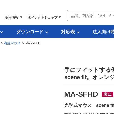
採用情報
ダイレクトショップ
ダウンロード
対応表
法人向け
>
有線マウス
> MA-SFHD
手にフィットする
scene fit。オレン
MA-SFHD
光学式マウス scene f