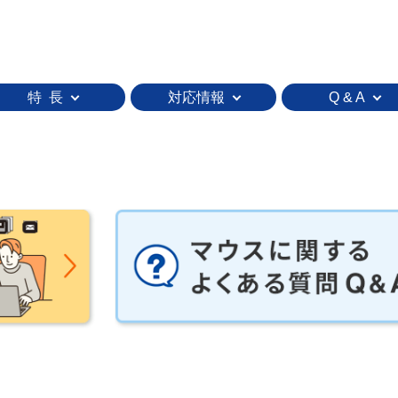
特 長
対応情報
Q & A