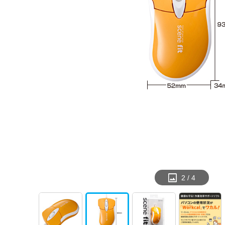
2
/
4