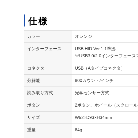
仕様
カラー
オレンジ
インターフェース
USB HID Ver.1.1準拠
※USB3.0/2.0インターフェ
コネクタ
USB（Aタイプコネクタ）
分解能
800カウント/インチ
読み取り方式
光学センサー方式
ボタン
2ボタン、ホイール（スクロー
サイズ
W52×D93×H34mm
重量
64g