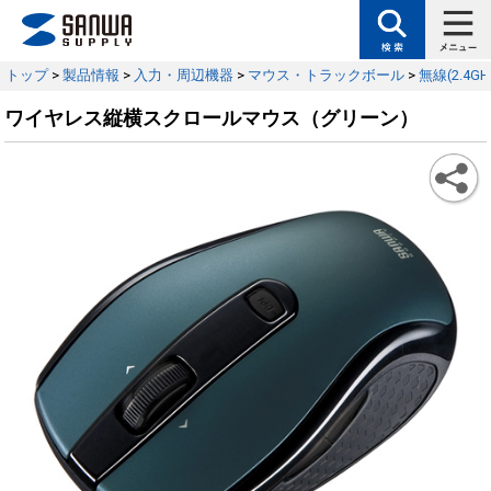
トップ
>
製品情報
>
入力・周辺機器
>
マウス・トラックボール
>
無線(2.4G
ワイヤレス縦横スクロールマウス（グリーン）