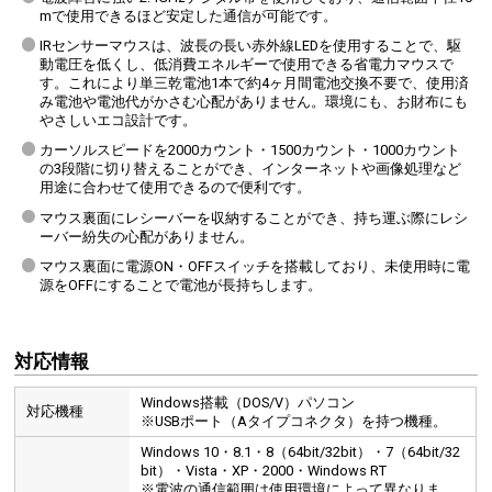
mで使用できるほど安定した通信が可能です。
IRセンサーマウスは、波長の長い赤外線LEDを使用することで、駆
動電圧を低くし、低消費エネルギーで使用できる省電力マウスで
す。これにより単三乾電池1本で約4ヶ月間電池交換不要で、使用済
み電池や電池代がかさむ心配がありません。環境にも、お財布にも
やさしいエコ設計です。
カーソルスピードを2000カウント・1500カウント・1000カウント
の3段階に切り替えることができ、インターネットや画像処理など
用途に合わせて使用できるので便利です。
マウス裏面にレシーバーを収納することができ、持ち運ぶ際にレシ
ーバー紛失の心配がありません。
マウス裏面に電源ON・OFFスイッチを搭載しており、未使用時に電
源をOFFにすることで電池が長持ちします。
対応情報
Windows搭載（DOS/V）パソコン
対応機種
※USBポート（Aタイプコネクタ）を持つ機種。
Windows 10・8.1・8（64bit/32bit）・7（64bit/32
bit）・Vista・XP・2000・Windows RT
※電波の通信範囲は使用環境によって異なりま