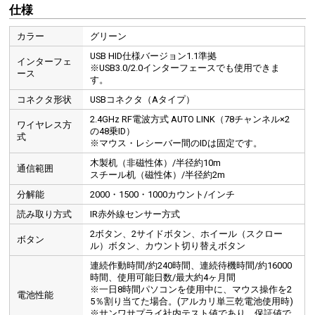
仕様
カラー
グリーン
USB HID仕様バージョン1.1準拠
インターフェ
※USB3.0/2.0インターフェースでも使用できま
ース
す。
コネクタ形状
USBコネクタ（Aタイプ）
2.4GHz RF電波方式 AUTO LINK（78チャンネル×2
ワイヤレス方
の48乗ID）
式
※マウス・レシーバー間のIDは固定です。
木製机（非磁性体）/半径約10m
通信範囲
スチール机（磁性体）/半径約2m
分解能
2000・1500・1000カウント/インチ
読み取り方式
IR赤外線センサー方式
2ボタン、2サイドボタン、ホイール（スクロー
ボタン
ル）ボタン、カウント切り替えボタン
連続作動時間/約240時間、連続待機時間/約16000
時間、使用可能日数/最大約4ヶ月間
※一日8時間パソコンを使用中に、マウス操作を2
電池性能
5％割り当てた場合。(アルカリ単三乾電池使用時)
※サンワサプライ社内テスト値であり、保証値で