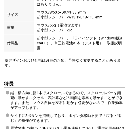
はありません。
マウス/W60.6×D97×H33.9mm
サイズ
超小型レシーバー/W13.1×D18×H5.7mm
マウス/65g（電池含まず）
重量
超小型レシーバー/2g
超小型レシーバー、ドライバソフト（Windows版8
付属品
cmCD）、単三乾電池×1本（テスト用）、取扱説明
書
※デザインおよび仕様は改良のため、予告なく変更することがありま
す。
特長
縦・横方向に指1本でスクロールできるので、スクロールバーを頻
繁に動かすエクセル・表計算などの画面を素早く動かすことができ
ます。また、マウス自体を左右に動かす必要がないので、作業効率
がアップします。
サイドに2ボタンを搭載しており、ポインタ移動不要で「戻る・進
む」の操作ができます。
電波障害に強い2.4GHzデジタル帯を使用しており、通信範囲半径10