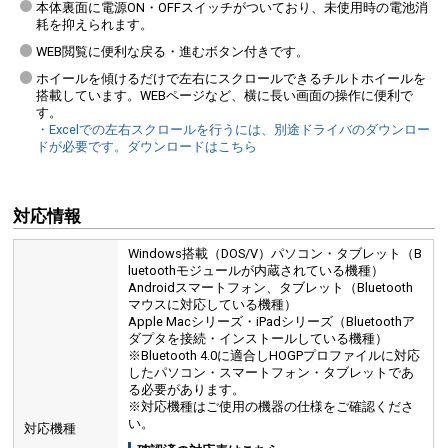
本体裏面に電源ON・OFFスイッチがついており、未使用時の電池消
耗を抑えられます。
WEB閲覧に便利な戻る・進むボタン付きです。
ホイールを傾けるだけで左右にスクロールできるチルトホイールを
搭載しています。WEBページなど、横に長い画面の操作に便利で
す。
・Excelでの左右スクロールを行うには、別途ドライバのダウンロー
ドが必要です。ダウンロードはこちら
対応情報
Windows搭載（DOS/V）パソコン・タブレット（B
luetoothモジュールが内蔵されている機種）
Androidスマートフォン、タブレット（Bluetooth
マウスに対応している機種）
Apple Macシリーズ・iPadシリーズ（Bluetoothア
ダプタを接続・インストールしている機種）
※Bluetooth 4.0に適合しHOGPプロファイルに対応
したパソコン・スマートフォン・タブレットであ
る必要があります。
※対応機種はご使用の機器の仕様をご確認くださ
い。
対応機種