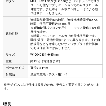
ボタン
Mail、Text Edit及びFinderなど、OSドライバでスク
ロール可能なアプリケーションでのみスクロール
可能です。またホイールボタン押し下げによる動
作はサポートしません。
ソフトのダウンロードはこちら
連続動作時間/約519時間、連続待機時間/約66700
時間、使用可能日数/約880日
※1日8時間パソコン使用中に、マウス操作を5％程
度行う場合。
電池性能
※時間については、アルカリ乾電池使用時です。
環境(温度・電池性能)によって異なります。また自
然放電などを考慮しないサンワサプライ社計算値
であり保証値ではありません。
サイズ
W100×D131×H45mm
重量
約130g（電池含まず）
ボールサイズ
直径約34mm
付属品
単三乾電池（テスト用）×1
※デザインおよび仕様は改良のため、予告なく変更することがありま
す。
特長