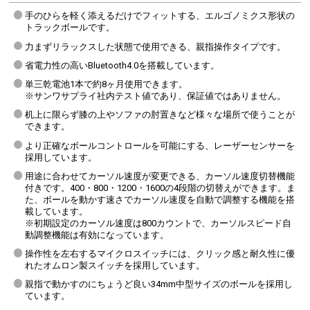
手のひらを軽く添えるだけでフィットする、エルゴノミクス形状の
不具合がなく極めて高いレベルの操作感を実現します。
カウント数を4段階に切り
作業など、用途に応じて選
トラックボールです。
載しています。
力まずリラックスした状態で使用できる、親指操作タイプです。
省電力性の高いBluetooth4.0を搭載しています。
単三乾電池1本で約8ヶ月使用できます。
※サンワサプライ社内テスト値であり、保証値ではありません。
机上に限らず膝の上やソファの肘置きなど様々な場所で使うことが
できます。
より正確なボールコントロールを可能にする、レーザーセンサーを
採用しています。
用途に合わせてカーソル速度が変更できる、カーソル速度切替機能
付きです。400・800・1200・1600の4段階の切替えができます。ま
た、ボールを動かす速さでカーソル速度を自動で調整する機能を搭
載しています。
※初期設定のカーソル速度は800カウントで、カーソルスピード自
動調整機能は有効になっています。
操作性を左右するマイクロスイッチには、クリック感と耐久性に優
れたオムロン製スイッチを採用しています。
親指で動かすのにちょうど良い34mm中型サイズのボールを採用し
ています。
操作性を左右するマイクロスイッチには、クリック感と耐久性に優れた
ボールは裏面の穴からペン
オムロン製スイッチを採用しています。
テナンスが簡単にできます