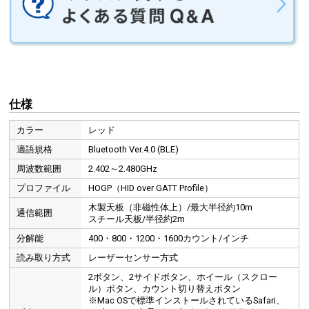
仕様
カラー
レッド
適語規格
Bluetooth Ver.4.0 (BLE)
周波数範囲
2.402～2.480GHz
プロファイル
HOGP（HID over GATT Profile）
木製天板（非磁性体上）/最大半径約10m
通信範囲
スチール天板/半径約2m
分解能
400・800・1200・1600カウント/インチ
読み取り方式
レーザーセンサー方式
2ボタン、2サイドボタン、ホイール（スクロー
ル）ボタン、カウント切り替えボタン
※Mac OSで標準インストールされているSafari、