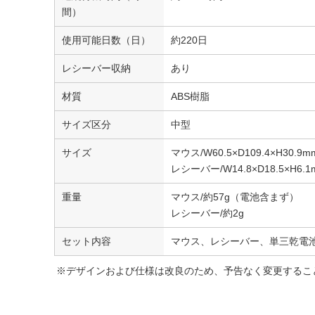
間）
使用可能日数（日）
約220日
レシーバー収納
あり
材質
ABS樹脂
サイズ区分
中型
サイズ
マウス/W60.5×D109.4×H30.9m
レシーバー/W14.8×D18.5×H6.1
重量
マウス/約57g（電池含まず）
レシーバー/約2g
セット内容
マウス、レシーバー、単三乾電池
※デザインおよび仕様は改良のため、予告なく変更するこ