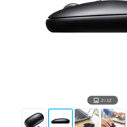
2
/
12