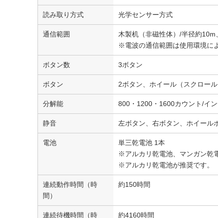
読み取り方式
光学センサー方式
通信範囲
木製机（非磁性体）/半径約10m
※電波の通信範囲は使用環境に
ボタン数
3ボタン
ボタン
2ボタン、ホイール（スクロー
分解能
800・1200・1600カウント/イ
静音
左ボタン、右ボタン、ホイール
電池
単三乾電池 1本
※アルカリ乾電池、マンガン乾
※アルカリ乾電池が推奨です。
連続動作時間（時
約150時間
間）
連続待機時間（時
約4160時間