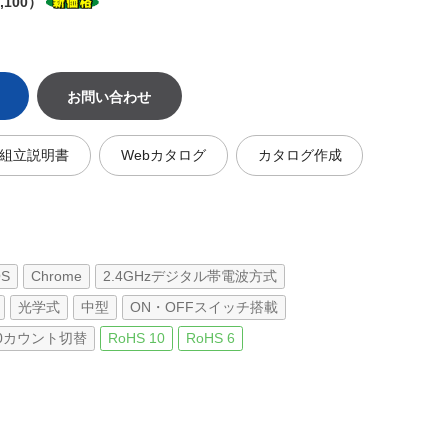
,100）
お問い合わせ
組立説明書
Webカタログ
カタログ作成
OS
Chrome
2.4GHzデジタル帯電波方式
光学式
中型
ON・OFFスイッチ搭載
1600カウント切替
RoHS 10
RoHS 6