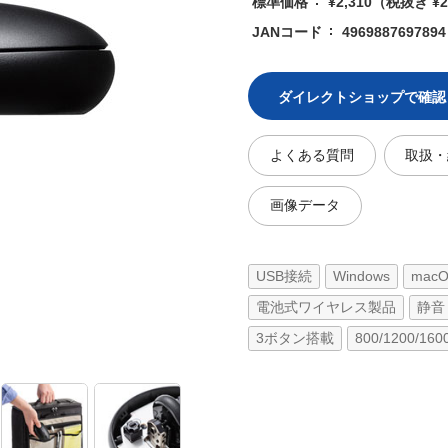
標準価格
¥2,310
（税抜き ¥2
JANコード
4969887697894
ダイレクトショップで確認
よくある質問
取扱・
画像データ
USB接続
Windows
mac
電池式ワイヤレス製品
静音
3ボタン搭載
800/1200/