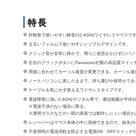
特長
対称形で使いやすい静音の2.4GHzワイヤレスマウスで
まるいフォルムで使いやすいシンプルデザインです。
クリック音が非常に静かで、周りに迷惑をかけずにパソ
左右のクリックボタンにPanasonic社製の高品質スイ
用途に合わせてカーソル速度が変更できる、カーソル速度切
ノートパソコンに差したままで、持ち運びや保管ができ
ケーブルを気にせず使えるワイヤレスタイプです。
電波障害に強い2.4GHzデジタル帯で、通信範囲が半径
※電波干渉のない場合に限る。
※透明ガラスなどの一部の表面では動作しにくい場合が
レシーバーはマウス本体の中に収納できるので、紛失の
不使用時の電池消耗を防止する電源ON・OFFスイッチ