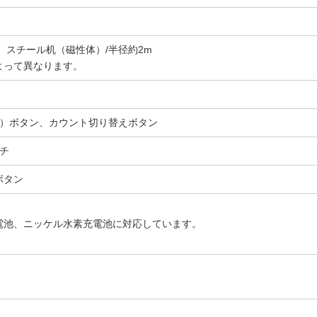
、スチール机（磁性体）/半径約2m
よって異なります。
ル）ボタン、カウント切り替えボタン
ンチ
ボタン
電池、ニッケル水素充電池に対応しています。