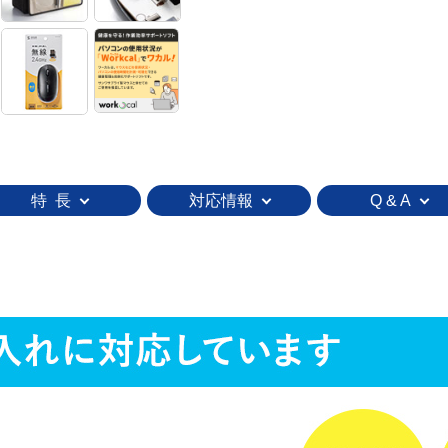
特 長
対応情報
Q & A