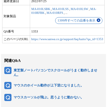
最終更新日
2022/07/25
MA-010LSBK
,
MA-010LSS
,
MA-010LSW
,
MA-
010RFBK
,
MA-010RFS
,
...
対象製品
1399件すべての品番を表示
QA番号
1353
このページのURL
https://www.sanwa.co.jp/support/faq/kaito?qa_id=1353
関連Q&A
東芝製ノートパソコンでスクロールがうまく動作しませ
ん。
マウスのホイール動作が上下逆になりました。
マウスカーソルが飛ぶ。思うように動かない。