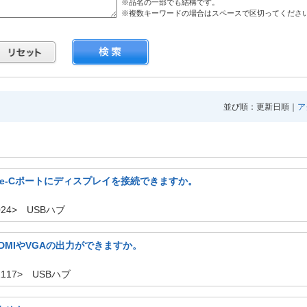
※品名の一部でも結構です。
※複数キーワードの場合はスペースで区切ってくださ
並び順：更新日順｜
ア
pe-Cポートにディスプレイを接続できますか。
024> USBハブ
でもHDMIやVGAの出力ができますか。
1117> USBハブ