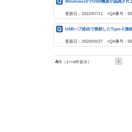
Windows10でUSB機器が認識さ
更新日：2022/07/11 <QA番号
USBハブ経由で接続したType-C
更新日：2020/04/27 <QA番号：5
4
1
件（1〜4件表示）