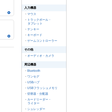
入力機器
・
マウス
・
トラックボール・
タブレット
・
テンキー
・
キーボード
・
ゲームコントローラー
その他
・
オーディオ・カメラ
周辺機器
・
Bluetooth
・
ワンセグ
・
USBハブ
・
USBフラッシュメモリ
・
切替器・分配器
・
カードリーダー・
ライター
・
シュレッダー