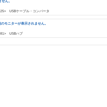
れません。
：5025> USBケーブル・コンバータ
接続のモニターが表示されません。
081> USBハブ