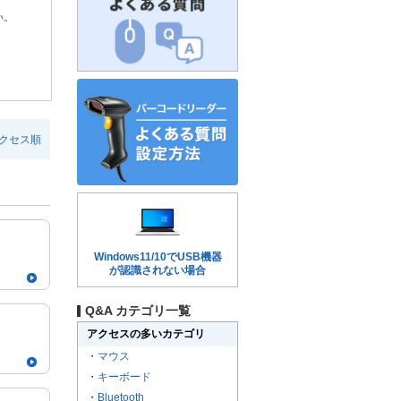
い。
クセス順
Windows11/10でUSB機器
が認識されない場合
Q&A カテゴリ一覧
アクセスの多いカテゴリ
・
マウス
・
キーボード
・
Bluetooth