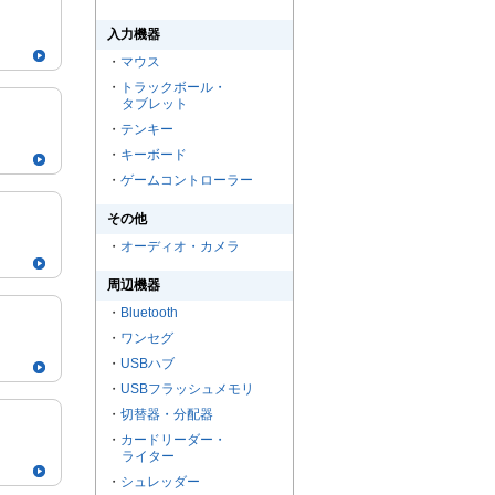
入力機器
・
マウス
・
トラックボール・
タブレット
・
テンキー
・
キーボード
・
ゲームコントローラー
その他
・
オーディオ・カメラ
周辺機器
・
Bluetooth
・
ワンセグ
・
USBハブ
・
USBフラッシュメモリ
・
切替器・分配器
・
カードリーダー・
ライター
・
シュレッダー