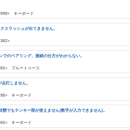
17998> キーボード
ックスラッシュが出てきません。
3382>
蔵パソコンでのペアリング、接続の仕方がわからない。
3065> ブルートゥース
Dが点灯しません。
6798> キーボード
灯)の状態でもテンキー部が使えません(数字が入力できません)。
5165> キーボード