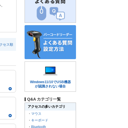
い。
クセス順
Windows11/10でUSB機器
が認識されない場合
Q&A カテゴリ一覧
アクセスの多いカテゴリ
・
マウス
・
キーボード
・
Bluetooth