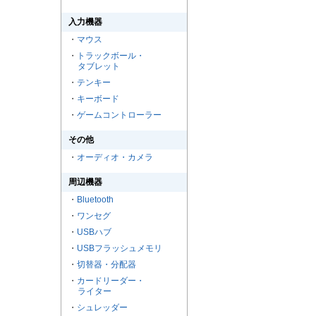
入力機器
・
マウス
・
トラックボール・
タブレット
・
テンキー
・
キーボード
・
ゲームコントローラー
その他
・
オーディオ・カメラ
周辺機器
・
Bluetooth
・
ワンセグ
・
USBハブ
・
USBフラッシュメモリ
・
切替器・分配器
・
カードリーダー・
ライター
・
シュレッダー