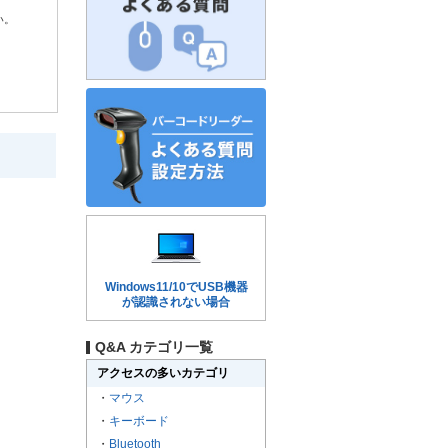
い。
Windows11/10でUSB機器
が認識されない場合
Q&A カテゴリ一覧
アクセスの多いカテゴリ
・
マウス
・
キーボード
・
Bluetooth