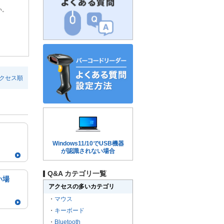
い。
クセス順
Windows11/10でUSB機器
が認識されない場合
Q&A カテゴリ一覧
い場
アクセスの多いカテゴリ
・
マウス
・
キーボード
・
Bluetooth