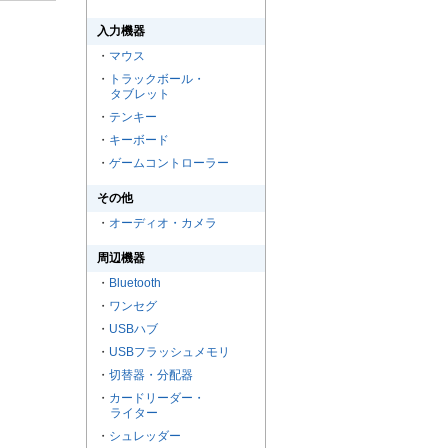
入力機器
・
マウス
・
トラックボール・
タブレット
・
テンキー
・
キーボード
・
ゲームコントローラー
その他
・
オーディオ・カメラ
周辺機器
・
Bluetooth
・
ワンセグ
・
USBハブ
・
USBフラッシュメモリ
・
切替器・分配器
・
カードリーダー・
ライター
・
シュレッダー