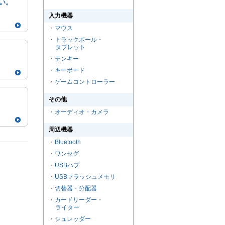
い。
入力機器
・
マウス
・
トラックボール・
タブレット
・
テンキー
・
キーボード
・
ゲームコントローラー
その他
・
オーディオ・カメラ
周辺機器
・
Bluetooth
・
ワンセグ
・
USBハブ
・
USBフラッシュメモリ
・
切替器・分配器
・
カードリーダー・
ライター
・
シュレッダー