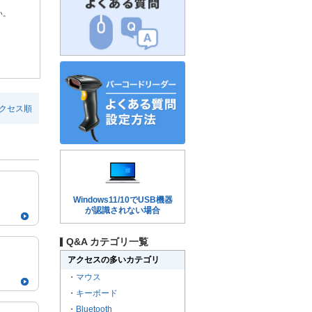
い。
クセス順
Windows11/10でUSB機器
が認識されない場合
Q&A カテゴリ一覧
アクセスの多いカテゴリ
・
マウス
・
キーボード
・
Bluetooth