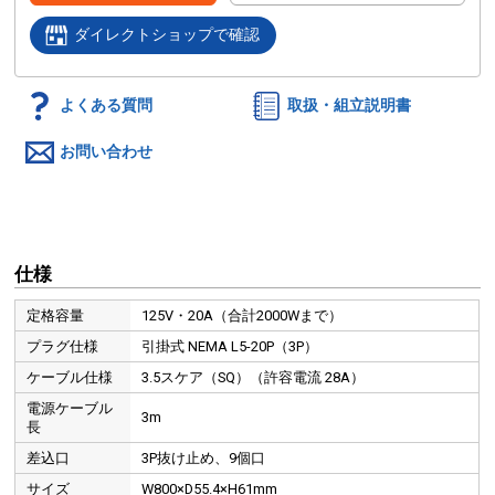
ダイレクトショップで確認
よくある質問
取扱・組立説明書
お問い合わせ
仕様
定格容量
125V・20A（合計2000Wまで）
プラグ仕様
引掛式 NEMA L5-20P（3P）
ケーブル仕様
3.5スケア（SQ）（許容電流 28A）
電源ケーブル
3m
長
差込口
3P抜け止め、9個口
サイズ
W800×D55.4×H61mm