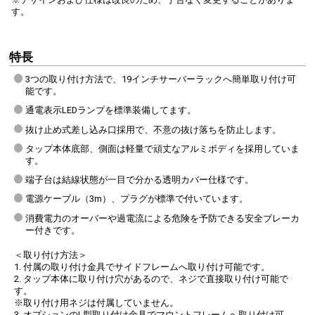
す。
特長
3つの取り付け方法で、19インチサーバーラックへ簡単取り付け可
能です。
通電表示LEDランプを標準装備してます。
抜け止め式差し込み口採用で、不意の抜け落ちを防止します。
タップ本体底部、側面は軽量で頑丈なアルミボディを採用していま
す。
端子台は結線状態が一目で分かる透明カバー仕様です。
電源ケーブル（3m）、プラグが標準で付いています。
消費電力のオーバーや過電流による危険を予防できる安全ブレーカ
ー付きです。
＜取り付け方法＞
1. 付属の取り付け金具でサイドフレームへ取り付け可能です。
2. タップ本体に取り付け穴があるので、ネジで直接取り付け可能で
す。
※取り付け用ネジは付属していません。
3. オプションのL型取り付け金具でマウントフレームへ取り付け可