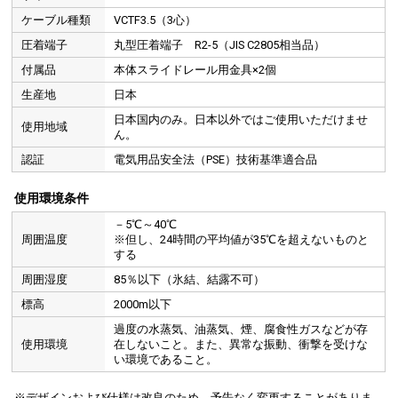
ケーブル種類
VCTF3.5（3心）
圧着端子
丸型圧着端子 R2-5（JIS C2805相当品）
付属品
本体スライドレール用金具×2個
生産地
日本
日本国内のみ。日本以外ではご使用いただけませ
使用地域
ん。
認証
電気用品安全法（PSE）技術基準適合品
使用環境条件
－5℃～40℃
周囲温度
※但し、24時間の平均値が35℃を超えないものと
する
周囲湿度
85％以下（氷結、結露不可）
標高
2000m以下
過度の水蒸気、油蒸気、煙、腐食性ガスなどが存
使用環境
在しないこと。また、異常な振動、衝撃を受けな
い環境であること。
※デザインおよび仕様は改良のため、予告なく変更することがありま