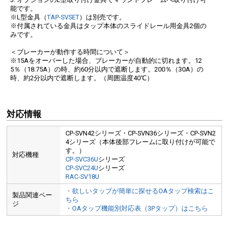
能です。
※L型金具（
TAP-SVSET
）は別売です。
※付属されている金具はタップ本体のスライドレール用金具2個の
みです。
＜ブレーカーが動作する時間について＞
※15Aをオーバーした場合、ブレーカーが自動的に切れます。12
5％（18.75A）の時、約60分以内で遮断します。200％（30A）の
時、約2分以内で遮断します。（周囲温度40℃）
対応情報
CP-SVN42シリーズ・CP-SVN36シリーズ・CP-SVN2
4シリーズ（本体後部フレームに取り付けが可能で
す。）
対応機種
CP-SVC36U
シリーズ
CP-SVC24U
シリーズ
RAC-SV18U
・欲しいタップが簡単に探せるOAタップ検索はこ
製品関連ペー
ちら
ジ
・OAタップ機能別対応表（3Pタップ）はこちら