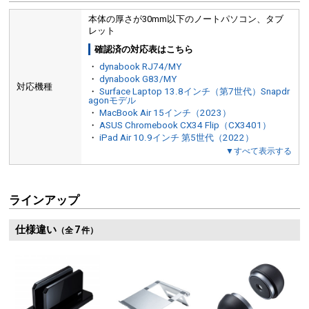
本体の厚さが30mm以下のノートパソコン、タブ
レット
確認済の対応表はこちら
・
dynabook RJ74/MY
・
dynabook G83/MY
対応機種
・
Surface Laptop 13.8インチ（第7世代）Snapdr
agonモデル
・
MacBook Air 15インチ（2023）
・
ASUS Chromebook CX34 Flip（CX3401）
・
iPad Air 10.9インチ 第5世代（2022）
▼すべて表示する
ラインアップ
仕様違い
7
（全
件）
本体重量は約630g。ノートパソコンを出し入れしてもズレ
デスクやノートパソコンの
ない、安定感のある重さです。
シート付きです。