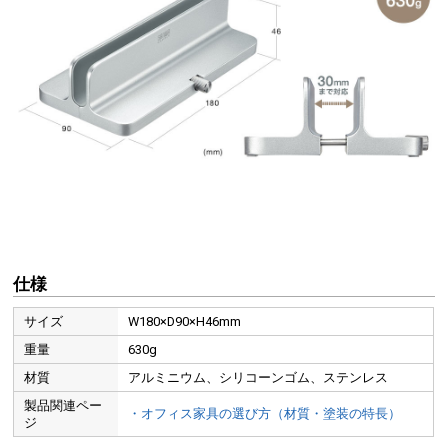
MacBookをデスクトップパソコンのように使うスタイルのこ
とです。内蔵ディスプレイを閉じた状態のMacBookに、外付
けディスプレイと入力機器を接続して使用します。大画面ディ
スプレイやマウスを使用することで作業効率が向上します。
仕様
サイズ
W180×D90×H46mm
重量
630g
材質
アルミニウム、シリコーンゴム、ステンレス
つまみを回して設置対応厚を変更できるので
厚み30mmまでのさまざまな機器に対応します。
製品関連ペー
・オフィス家具の選び方（材質・塗装の特長）
ジ