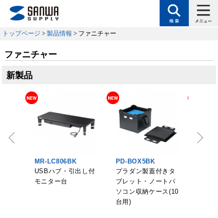
トップページ
>
製品情報
> ファニチャー
ファニチャー
新製品
MR-LC806BK
PD-BOX5BK
PD-B
応ディ
USBハブ・引出し付
プラダン製蓋付きタ
プラダ
ド
モニター台
ブレット・ノートパ
ブレッ
ソコン収納ケース(10
ソコン
台用)
台用・
き)