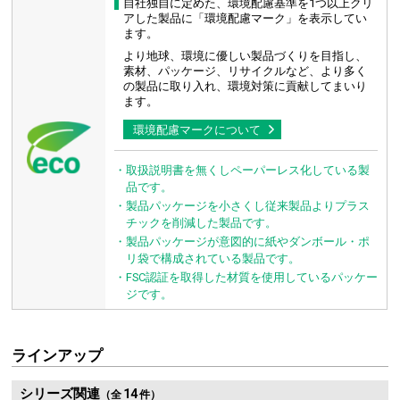
自社独自に定めた、環境配慮基準を1つ以上クリ
アした製品に「環境配慮マーク」を表示してい
ます。
より地球、環境に優しい製品づくりを目指し、
素材、パッケージ、リサイクルなど、より多く
の
製品に取り入れ、環境対策に貢献してまいり
ます。
環境配慮マークについて
・取扱説明書を無くしペーパーレス化している製
品です。
・製品パッケージを小さくし従来製品よりプラス
チックを削減した製品です。
・製品パッケージが意図的に紙やダンボール・ポ
リ袋で構成されている製品です。
・FSC認証を取得した材質を使用しているパッケー
ジです。
ラインアップ
シリーズ関連
14
（全
件）