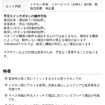
イヤホン本体、イヤーピース（S/M/L）各2個、取
セット内容
扱説明書、保証書
手元スイッチボタンの操作方法
着信応答・通話終了/1回短押し
音楽再生・停止/1回短押し
曲送り/ボタンを2回連続短押し
曲戻し/ボタンを3回連続短押し
※すべての機器の動作を保証するものではありません。接続する機器
によっては、動作しない場合や操作が異なる場合があります。
※Androidスマホでは、曲戻し機能が対応しない場合があります。
※デザインおよび仕様は改良のため、予告なく変更することがありま
す。
特長
遮音性が高く耳にフィットするカナル型イヤホンです。
イヤホン部にアルミを使用し共振を減らしよりクリアな低音再生が
可能です。
マイク内蔵の手元スイッチで電話に出てハンズフリーで通話が可能
です。