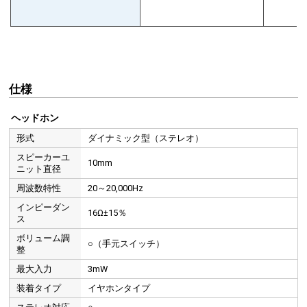
アルミ製で共振を減らし、よりクリアな低音で再生します。
耳にフィットするカナル型イヤホン
仕様
ヘッドホン
形式
ダイナミック型（ステレオ）
スピーカーユ
10mm
ニット直径
周波数特性
20～20,000Hz
インピーダン
16Ω±15％
ス
ボリューム調
○（手元スイッチ）
整
最大入力
3mW
装着タイプ
イヤホンタイプ