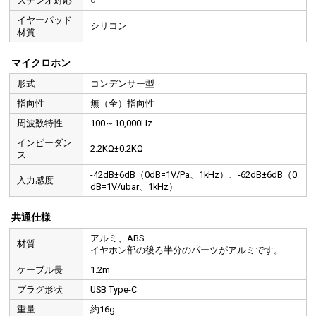
ステレオ対応
○
イヤーパッド
シリコン
材質
マイクロホン
形式
コンデンサー型
指向性
無（全）指向性
周波数特性
100～10,000Hz
インピーダン
2.2KΩ±0.2KΩ
ス
-42dB±6dB（0dB=1V/Pa、1kHz）、-62dB±6dB（0
優れたフィット感で遮音性が高く、外部のノイズを抑えます。また、
入力感度
dB=1V/ubar、1kHz）
ズレ落ちを防ぎます。
共通仕様
アルミ、ABS
材質
イヤホン部の後ろ半分のパーツがアルミです。
3種から選べるイヤーピース付き
ケーブル長
1.2m
プラグ形状
USB Type-C
重量
約16g