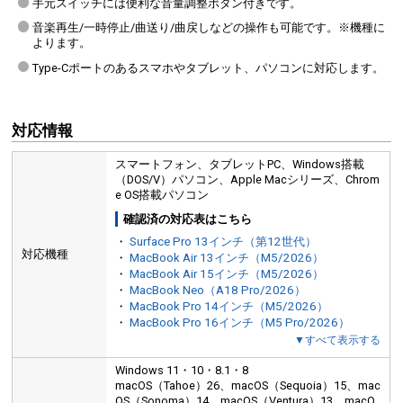
手元スイッチには便利な音量調整ボタン付きです。
音楽再生/一時停止/曲送り/曲戻しなどの操作も可能です。※機種に
よります。
Type-Cポートのあるスマホやタブレット、パソコンに対応します。
イヤーピース3種（S・M・L)が2個ずつ付属します。
※Mは装着済みです。
対応情報
スマートフォン、タブレットPC、Windows搭載
（DOS/V）パソコン、Apple Macシリーズ、Chrom
e OS搭載パソコン
確認済の対応表はこちら
・
Surface Pro 13インチ（第12世代）
対応機種
・
MacBook Air 13インチ（M5/2026）
・
MacBook Air 15インチ（M5/2026）
・
MacBook Neo（A18 Pro/2026）
・
MacBook Pro 14インチ（M5/2026）
・
MacBook Pro 16インチ（M5 Pro/2026）
▼すべて表示する
Windows 11・10・8.1・8
macOS（Tahoe）26、macOS（Sequoia）15、mac
OS（Sonoma）14、macOS（Ventura）13、macO