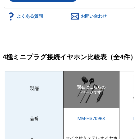
よくある質問
お問い合わせ
4極ミニプラグ接続イヤホン比較表
（全4件）
製品
品番
MM-HS709BK
MM
マイク付きステレオイヤホ