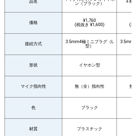
品名
４極
ン（ブラック）
¥1,760
価格
(税抜き ¥1,600)
(税
3.5mm4極ミニプラグ（L
3.5m
接続方式
型）
形状
イヤホン型
マイク指向性
無（全）指向性
無
色
ブラック
材質
プラスチック