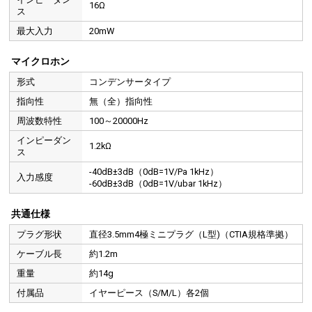
16Ω
ス
最大入力
20mW
マイクロホン
形式
コンデンサータイプ
指向性
無（全）指向性
周波数特性
100～20000Hz
インピーダン
1.2kΩ
ス
-40dB±3dB（0dB=1V/Pa 1kHz）
入力感度
-60dB±3dB（0dB=1V/ubar 1kHz）
共通仕様
プラグ形状
直径3.5mm4極ミニプラグ（L型)（CTIA規格準拠）
ケーブル長
約1.2m
重量
約14g
付属品
イヤーピース（S/M/L）各2個