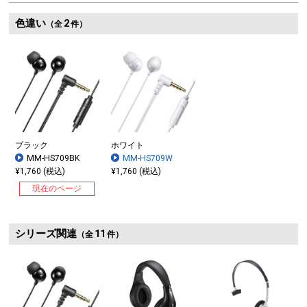
色違い
2
（全
件）
ブラック
ホワイト
MM-HS709BK
MM-HS709W
¥1,760 (税込)
¥1,760 (税込)
現在のページ
シリーズ関連
11
（全
件）