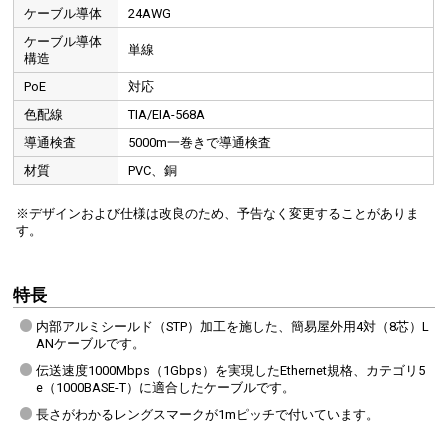
ケーブル導体
24AWG
ケーブル導体
単線
構造
PoE
対応
色配線
TIA/EIA-568A
導通検査
5000m一巻きで導通検査
材質
PVC、銅
※デザインおよび仕様は改良のため、予告なく変更することがありま
す。
特長
内部アルミシールド（STP）加工を施した、簡易屋外用4対（8芯）L
ANケーブルです。
伝送速度1000Mbps（1Gbps）を実現したEthernet規格、カテゴリ5
e（1000BASE-T）に適合したケーブルです。
長さがわかるレングスマークが1mピッチで付いています。