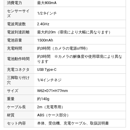
消費電力
最大800mA
センサーサイ
1/2.9インチ
ズ
電波周波数
2.4GHz
電波到達距離
最大約20m（環境により大幅に異なります）
電池容量
1500mAh
充電時間
約3時間（カメラの電源off時）
モバイルバッテリーで長時間の使用も可能
約3時間 ※カメラの解像度や使用環境により異な
大容量のモバイルバッテリーを接続すれば、さらに長時間使用することもできます。
電池動作時間
ります
充電コネクタ
USB Type-C
三脚取り付け
1/4インチネジ
穴
サイズ
W62×D71×H77mm
重量
約140g
ケーブル長
2m（充電専用）
材質
ABS（ケース部分）
セット内容
本体、受信機、充電ケーブル、取扱説明書