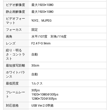
ビデオ解像度
最大1920×1080
付属のUSBケーブルで充電・給電できる
充電用のUSBケーブルが付属しており、フル充電で約3時間連続で使用できます。充電しながらの使用も可能
静止画解像度
最大1920×1080
ビデオフォー
YUY2、MJPEG
マット
フォーカス
固定
画角
水平/107度 対角/116度
レンズ
F2.4 f=3.9mm
絞り・明る
さ・コントラ
自動
スト
最短接写距離
30cm
ホワイトバラ
自動
ンス
最低照度
1ルクス
30fps
フレームレー
1920×1080＠30fps
ト
1280×720＠30fps
対応規格
USB Ver.2.0準拠