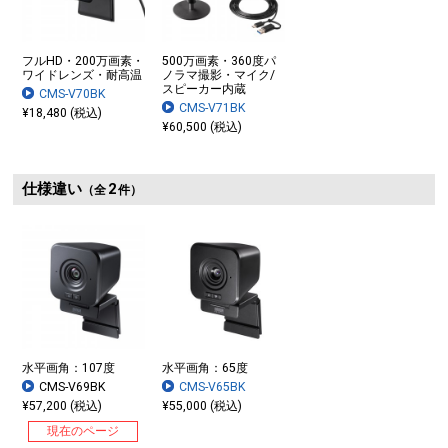
フルHD・200万画素・
500万画素・360度パ
ワイドレンズ・耐高温
ノラマ撮影・マイク/
スピーカー内蔵
CMS-V70BK
CMS-V71BK
¥18,480 (税込)
¥60,500 (税込)
仕様違い
2
（全
件）
水平画角：107度
水平画角：65度
CMS-V69BK
CMS-V65BK
¥57,200 (税込)
¥55,000 (税込)
現在のページ