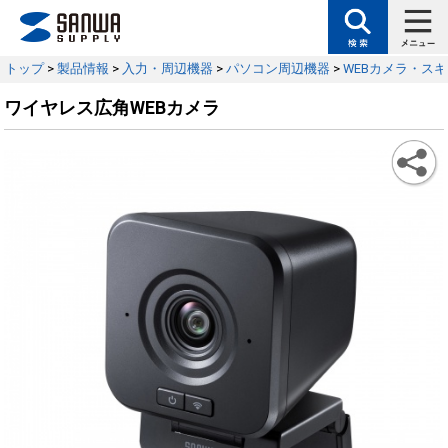
トップ
>
製品情報
>
入力・周辺機器
>
パソコン周辺機器
>
WEBカメラ・ス
ワイヤレス広角WEBカメラ