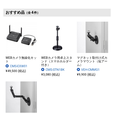
おすすめ品
4
（全
件）
WEBカメラ無線化キッ
WEBカメラ用卓上スタ
マグネット取付け式カ
ト
ンド（スマホホルダー
メラマウント（短アー
付き）
ム）
CMS-EXW01
CMS-STN1BK
VEH-CMMG1
¥49,500 (税込)
¥3,080 (税込)
¥9,900 (税込)