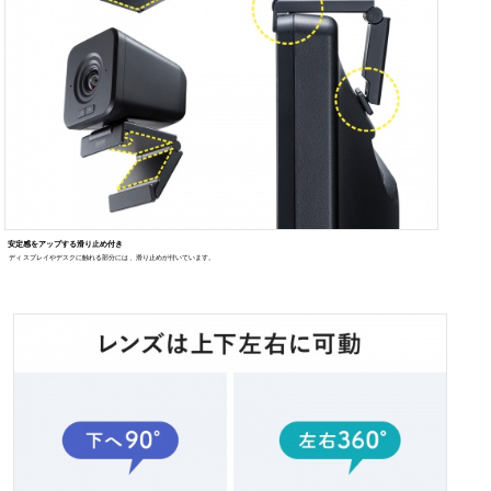
３種類の設置方法
ディスプレイ上部に設置できるスタンド付きで、スタンドを折りたためば置いて使うこともできます。
また、三
カメラ用三脚やスタンドに設置することも可能です。