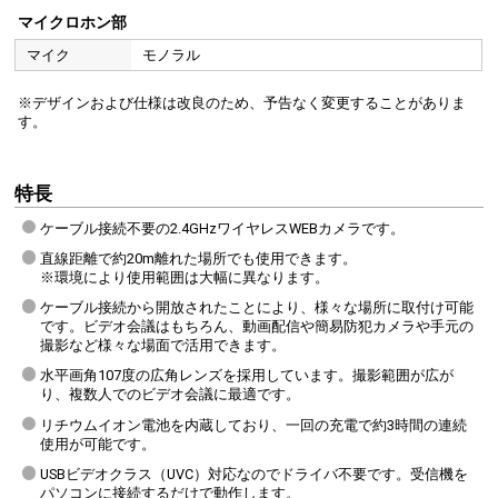
マイクロホン部
マイク
モノラル
※デザインおよび仕様は改良のため、予告なく変更することがありま
す。
特長
ケーブル接続不要の2.4GHzワイヤレスWEBカメラです。
直線距離で約20m離れた場所でも使用できます。
※環境により使用範囲は大幅に異なります。
ケーブル接続から開放されたことにより、様々な場所に取付け可能
です。ビデオ会議はもちろん、動画配信や簡易防犯カメラや手元の
撮影など様々な場面で活用できます。
水平画角107度の広角レンズを採用しています。撮影範囲が広が
り、複数人でのビデオ会議に最適です。
リチウムイオン電池を内蔵しており、一回の充電で約3時間の連続
使用が可能です。
声をしっかり拾うマイク付き
USBビデオクラス（UVC）対応なのでドライバ不要です。受信機を
レンズの隣にマイクを搭載しており、声をしっかり拾って相手に届けられます。
また、レンズの下に電源ボタ
載。ペアリングは予め完了した状態ですが、万一接続が切れた場合はこのボタンで再接続を行えます。
パソコンに接続するだけで動作します。