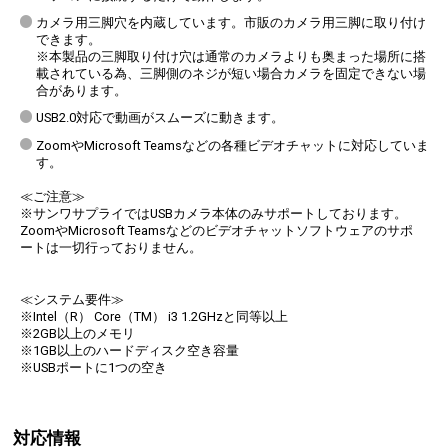
カメラ用三脚穴を内蔵しています。市販のカメラ用三脚に取り付け
できます。
※本製品の三脚取り付け穴は通常のカメラよりも奥まった場所に搭
載されている為、三脚側のネジが短い場合カメラを固定できない場
合があります。
USB2.0対応で動画がスムーズに動きます。
ZoomやMicrosoft Teamsなどの各種ビデオチャットに対応していま
す。
≪ご注意≫
※サンワサプライではUSBカメラ本体のみサポートしております。
ZoomやMicrosoft Teamsなどのビデオチャットソフトウェアのサポ
ートは一切行っておりません。
≪システム要件≫
※Intel（R） Core（TM） i3 1.2GHzと同等以上
※2GB以上のメモリ
※1GB以上のハードディスク空き容量
※USBポートに1つの空き
対応情報