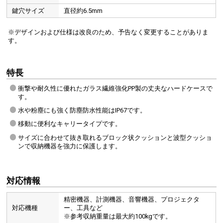
鍵穴サイズ
直径約6.5mm
※デザインおよび仕様は改良のため、予告なく変更することがありま
す。
特長
衝撃や耐久性に優れたガラス繊維強化PP製の丈夫なハードケースで
す。
水や粉塵にも強く防塵防水性能はIP67です。
移動に便利なキャリータイプです。
サイズに合わせて抜き取れるブロック状クッションと波型クッショ
ンで収納機器を強力に保護します。
対応情報
精密機器、計測機器、音響機器、プロジェクタ
対応機種
ー、工具など
密閉ダイヤル付き
※参考収納重量は最大約100kgです。