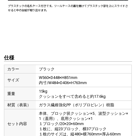
仕様
カラー
ブラック
W560×D448×H851mm
サイズ
内寸/W484×D406×H763mm
15kg
重量
クッションをすべて含めると約17.6kg
材質（表装）
ガラス繊維強化PP（ポリプロピレン）樹脂
本体、ブロック状クッション×5、波型クッション×
1（蓋用）、底用クッション×1
セット内容
１ブロック/20×20×60mm
１枚に、縦23ブロック、横37ブロック
１枚のサイズは、縦480×横760mm×厚み60mm