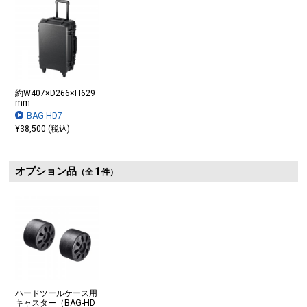
約W407×D266×H629
ハンドル下には密閉ダイヤルがあり、気圧変化により開けにくい場合
mm
やすくなります。
BAG-HD7
¥38,500 (税込)
別売りの錠を取り付け可能
オプション品
1
（全
件）
ハードツールケース用
キャスター（BAG-HD