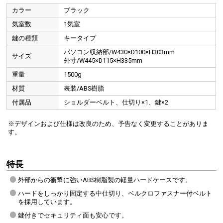
カラー
ブラック
気室数
1気室
鍵の種類
キータイプ
パソコン収納部/W430×D100×H303mm
サイズ
外寸/W445×D115×H335mm
重量
1500g
材質
表装/ABS樹脂
付属品
ショルダーベルト、仕切り×1、鍵×2
※デザインおよび仕様は改良のため、予告なく変更することがありま
す。
特長
外部からの衝撃に強いABS樹脂製の軽量ハードケースです。
ハードをしっかり固定する中仕切り、ベルクロファスナー付ベルト
を採用しています。
ショルダーベルト付き
鍵付きでセキュリティ面も安心です。