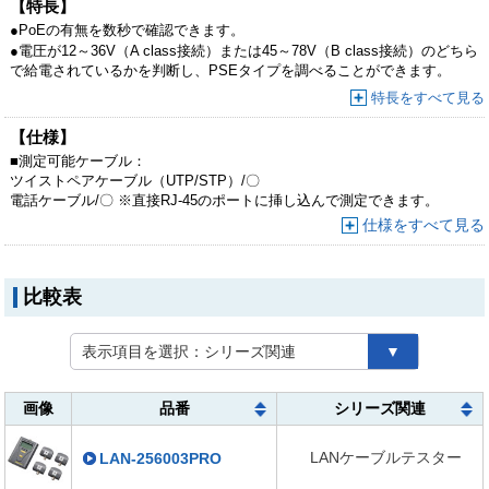
【特長】
●PoEの有無を数秒で確認できます。
●電圧が12～36V（A class接続）または45～78V（B class接続）のどちら
で給電されているかを判断し、PSEタイプを調べることができます。
●IEEE802.3af/IEEE802.3at規格に準拠しています。
特長をすべて見る
【仕様】
■
測定可能ケーブル：
ツイストペアケーブル（UTP/STP）/〇
電話ケーブル/〇 ※直接RJ-45のポートに挿し込んで測定できます。
（
LAN-TST4
以外にはRJ-45からRJ-11へポートを変換するパーツが付属し
仕様をすべて見る
ています）
10BASE2/〇
トークンリングケーブル/〇
比較表
■
測定可能コネクタ：
RJ-45（UTP/STP）
RJ-11
表示項目を選択：
シリーズ関連
▼
RG-58（BNCケーブル）
■
結線：
ストレート/クロス判別/〇 ※結線状態を1～8のLEDの点灯状態を確認しな
画像
品番
シリーズ関連
がらの判別になります。
詳細な結線/〇 ※結線状態を1～8のLEDの点灯状態を確認しながらの判別
LANケーブルテスター
LAN-256003PRO
になります。
配線ミス/〇 ※結線状態を1～8のLEDの点灯状態を確認しながらの判別に