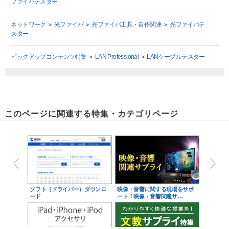
ファイバテスター
ネットワーク
＞
光ファイバ
＞
光ファイバ工具・自作関連
＞
光ファイバテ
スター
ピックアップコンテンツ特集
＞
LAN Professional
＞
LANケーブルテスター
このページに関連する特集・カテゴリページ
ソフト（ドライバー）ダウンロ
映像・音響に関する現場をサポ
ード
ート！映像・音響関連サ…