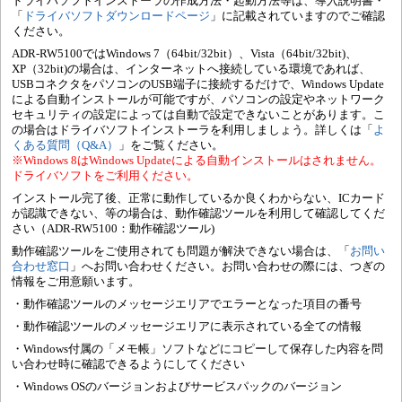
ドライバソフトインストーラの作成方法・起動方法等は、導入説明書・
「
ドライバソフトダウンロードページ
」に記載されていますのでご確認
ください。
ADR-RW5100ではWindows 7（64bit/32bit）、Vista（64bit/32bit)、
XP（32bit)の場合は、インターネットへ接続している環境であれば、
USBコネクタをパソコンのUSB端子に接続するだけで、Windows Update
による自動インストールが可能ですが、パソコンの設定やネットワーク
セキュリティの設定によっては自動で設定できないことがあります。こ
の場合はドライバソフトインストーラを利用しましょう。詳しくは「
よ
くある質問（Q&A）
」をご覧ください。
※Windows 8はWindows Updateによる自動インストールはされません。
ドライバソフトをご利用ください。
インストール完了後、正常に動作しているか良くわからない、ICカード
が認識できない、等の場合は、動作確認ツールを利用して確認してくだ
さい（ADR-RW5100：動作確認ツール)
動作確認ツールをご使用されても問題が解決できない場合は、「
お問い
合わせ窓口
」へお問い合わせください。お問い合わせの際には、つぎの
情報をご用意願います。
・動作確認ツールのメッセージエリアでエラーとなった項目の番号
・動作確認ツールのメッセージエリアに表示されている全ての情報
・Windows付属の「メモ帳」ソフトなどにコピーして保存した内容を問
い合わせ時に確認できるようにしてください
・Windows OSのバージョンおよびサービスパックのバージョン