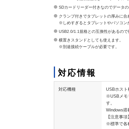
SDカードリーダー付きなのでデータ
クランプ付きでタブレットの厚みに合
※しめすぎるとタブレットやパソコン
USB2.0/1.1規格との互換性がある
横置きスタンドとしても使えます。
※別途接続ケーブルが必要です。
対応情報
対応機種
USBホス
※USBメ
す。
Windows
【注意事項
※標準で各