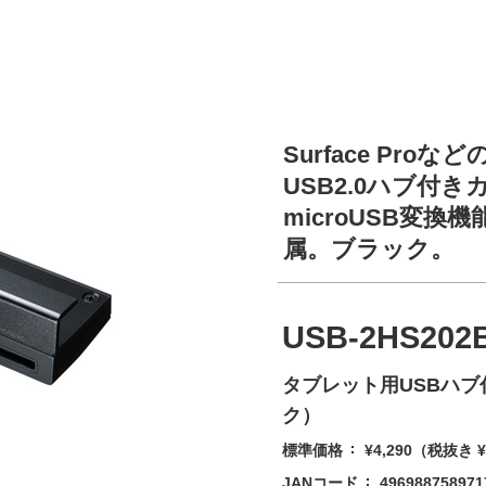
Surface Pr
USB2.0ハブ付
microUSB変換
属。ブラック。
USB-2HS202
タブレット用USBハ
ク）
標準価格
¥4,290
（税抜き ¥
JANコード
496988758971