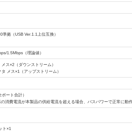
2.0準拠（USB Ver.1.1上位互換）
Mbps/1.5Mbps（理論値）
タ メス×2（ダウンストリーム）
コネクタ メス×1（アップストリーム）
（全ポート合計）
器の消費電流が本製品の供給電流を超える場合、バスパワーで正常に動
ット×1