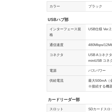
カラー
ブラック
USBハブ部
インターフェース規
USB仕様 Ver.
格
通信速度
480Mbps/12
コネクタ
USB Aコネク
miniUSB 
電源
バスパワー
供給電流
最大500mA
※接続する機
カードリーダー部
スロット
SDカードスロ