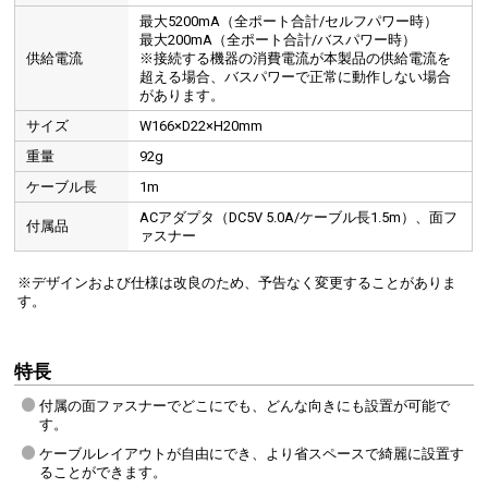
最大5200mA（全ポート合計/セルフパワー時）
最大200mA（全ポート合計/バスパワー時）
供給電流
※接続する機器の消費電流が本製品の供給電流を
超える場合、バスパワーで正常に動作しない場合
があります。
サイズ
W166×D22×H20mm
重量
92g
ケーブル長
1m
ACアダプタ（DC5V 5.0A/ケーブル長1.5m）、面フ
付属品
ァスナー
※デザインおよび仕様は改良のため、予告なく変更することがありま
す。
特長
付属の面ファスナーでどこにでも、どんな向きにも設置が可能で
す。
ケーブルレイアウトが自由にでき、より省スペースで綺麗に設置す
ることができます。