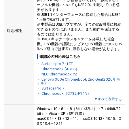
ーブルや機器についてもUSB2.0に対応している必
要があります。
※USB1.1インターフェースに接続した場合はUSB1.
1互換で動作します。
※本製品はUSBハブですが、全てのUSB機器に接続
できるものではありません。また動作を保証する
対応機種
ものではありません。
※USBスキャナーやスキャナーを搭載した複合
機、USB機器の認識にシビアなUSB機器についてUS
Bハブ経由では正常に動作しない場合があります。
確認済の対応表はこちら
・
Surface pro 7+ LTE
・
Chromebook (ASUS)
・
NEC Chromebook Y2
・
Lenovo 300e Chromebook 2nd Gen(2020年モ
デル)
・
Surface Pro 7
・
Chromebook（C732-F14N）
▼すべて表示する
Windows 10・8.1・8（64bit/32bit）・7（64bit/32
bit）・Vista・XP（SP1以降）
macOS 14・13・12・11、macOS 10.12～10.15、O
S X 10.4～10.11