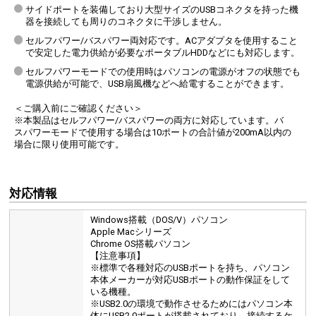
サイドポートを装備しており大型サイズのUSBコネクタを持った機
器を接続しても周りのコネクタに干渉しません。
セルフパワー/バスパワー両対応です。ACアダプタを使用すること
で安定した電力供給が必要なポータブルHDDなどにも対応します。
セルフパワーモードでの使用時はパソコンの電源がオフの状態でも
電源供給が可能で、USB扇風機などへ給電することができます。
＜ご購入前にご確認ください＞
※本製品はセルフパワー/バスパワーの両方に対応しています。バ
スパワーモードで使用する場合は10ポートの合計値が200mA以内の
場合に限り使用可能です。
対応情報
Windows搭載（DOS/V）パソコン
Apple Macシリーズ
Chrome OS搭載パソコン
【注意事項】
※標準で各種対応のUSBポートを持ち、パソコン
本体メーカーが対応USBポートの動作保証をして
いる機種。
※USB2.0の環境で動作させるためにはパソコン本
体にUSB2.0ポートが搭載されており、接続するケ