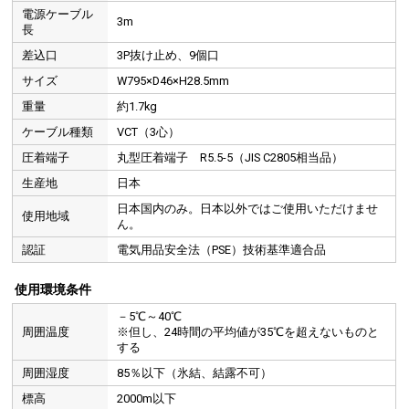
電源ケーブル
3m
長
差込口
3P抜け止め、9個口
サイズ
W795×D46×H28.5mm
重量
約1.7kg
ケーブル種類
VCT（3心）
圧着端子
丸型圧着端子 R5.5-5（JIS C2805相当品）
生産地
日本
日本国内のみ。日本以外ではご使用いただけませ
使用地域
ん。
認証
電気用品安全法（PSE）技術基準適合品
使用環境条件
－5℃～40℃
周囲温度
※但し、24時間の平均値が35℃を超えないものと
する
周囲湿度
85％以下（氷結、結露不可）
標高
2000m以下