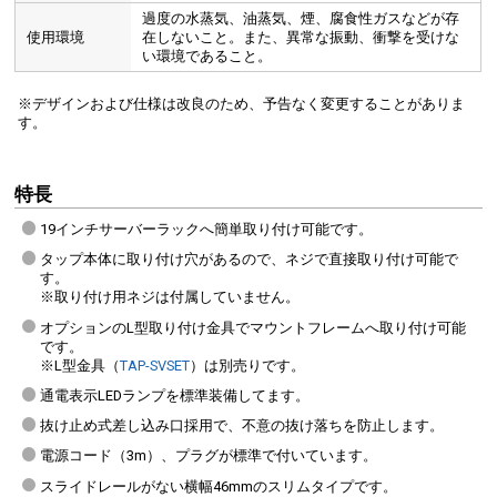
過度の水蒸気、油蒸気、煙、腐食性ガスなどが存
使用環境
在しないこと。また、異常な振動、衝撃を受けな
い環境であること。
※デザインおよび仕様は改良のため、予告なく変更することがありま
す。
特長
19インチサーバーラックへ簡単取り付け可能です。
タップ本体に取り付け穴があるので、ネジで直接取り付け可能で
す。
※取り付け用ネジは付属していません。
オプションのL型取り付け金具でマウントフレームへ取り付け可能
です。
※L型金具（
TAP-SVSET
）は別売りです。
通電表示LEDランプを標準装備してます。
抜け止め式差し込み口採用で、不意の抜け落ちを防止します。
電源コード（3m）、プラグが標準で付いています。
スライドレールがない横幅46mmのスリムタイプです。