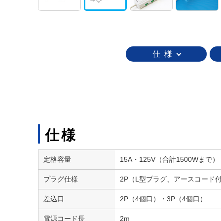
仕 様
仕様
定格容量
15A・125V（合計1500Wまで）
プラグ仕様
2P（L型プラグ、アースコード
差込口
2P（4個口）・3P（4個口）
電源コード長
2m