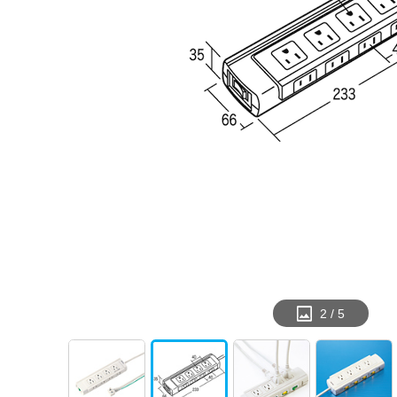
2
/
5