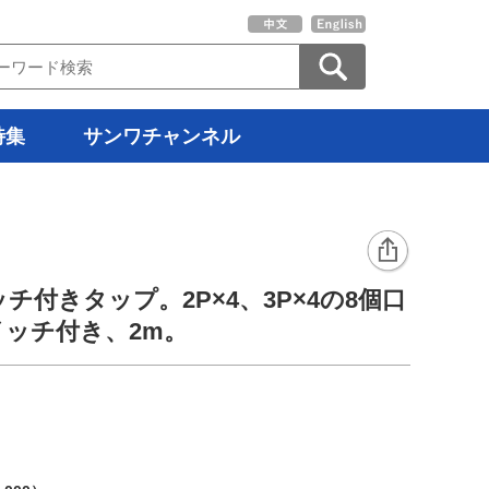
特集
サンワチャンネル
チ付きタップ。2P×4、3P×4の8個口
ッチ付き、2m。