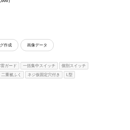
,000）
グ作成
画像データ
C雷ガード
一括集中スイッチ
個別スイッチ
二重被ふく
ネジ仮固定穴付き
L型