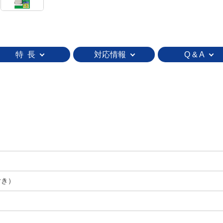
特 長
対応情報
Q & A
付き）