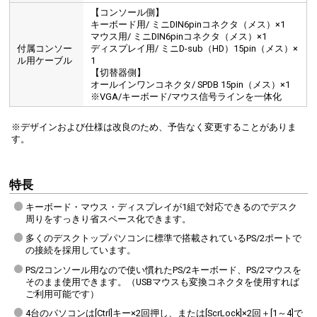
【コンソール側】
キーボード用/ ミニDIN6pinコネクタ（メス）×1
マウス用/ ミニDIN6pinコネクタ（メス）×1
付属コンソー
ディスプレイ用/ ミニD-sub（HD）15pin（メス）×
ル用ケーブル
1
【切替器側】
オールインワンコネクタ/ SPDB 15pin（メス）×1
※VGA/キーボード/マウス信号ラインを一体化
※デザインおよび仕様は改良のため、予告なく変更することがありま
す。
特長
キーボード・マウス・ディスプレイが1組で対応できるのでデスク
周りをすっきり省スペース化できます。
多くのデスクトップパソコンに標準で搭載されているPS/2ポートで
の接続を採用しています。
PS/2コンソール用なので使い慣れたPS/2キーボード、PS/2マウスを
そのまま使用できます。（USBマウスも変換コネクタを使用すれば
ご利用可能です）
4台のパソコンは[Ctrl]キー×2回押し、または[ScrLock]×2回＋[1～4]で