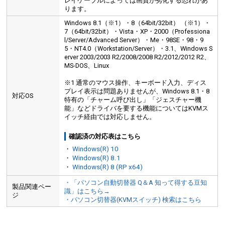
レイケーブルによっては画質が劣化する恐れがあ
ります。
Windows 8.1（※1）・8（64bit/32bit） （※1）・
7（64bit/32bit）・Vista・XP・2000（Professiona
l/Server/Advanced Server）・Me・98SE・98・9
5・NT4.0（Workstation/Server）・3.1、Windows S
erver 2003/2003 R2/2008/2008 R2/2012/2012 R2、
MS-DOS、Linux
※1 通常のマウス操作、キーボード入力、ディス
プレイ表示は問題ありませんが、Windows 8.1・8
対応OS
特有の「チャーム呼び出し」「ジェスチャー機
能」などドライバを要する機能についてはKVMス
イッチ経由では対応しません。
確認済の対応表はこちら
・
Windows(R) 10
・
Windows(R) 8.1
・
Windows(R) 8 (RP x64)
・「パソコン自動切替器 Q＆A 知って得する豆知
製品関連ペー
識」はこちら→
ジ
・パソコン切替器(KVMスイッチ) 検索はこちら