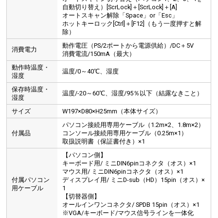
自動切り替え）[ScrLock]＋[ScrLock]＋[A]
オートスキャン解除「Space」or「Esc」
ホットキーロック[Ctrl]＋[F12]（もう一度押すと解
除）
動作電圧（PS/2ポートから電源供給）/DC＋5V
消費電力
消費電流/150mA（最大）
動作時温度・
温度/0～40℃、湿度
湿度
保存時温度・
温度/-20～60℃、湿度/95％以下（結露なきこと）
湿度
サイズ
W197×D80×H25mm（本体サイズ）
パソコン接続用専用ケーブル（1.2m×2、1.8m×2）
付属品
コンソール接続用専用ケーブル（0.25m×1）
取扱説明書（保証書付き）×1
【パソコン側】
キーボード用/ ミニDIN6pinコネクタ（オス）×1
マウス用/ ミニDIN6pinコネクタ（オス）×1
付属パソコン
ディスプレイ用/ ミニD-sub（HD）15pin（オス）×
用ケーブル
1
【切替器側】
オールインワンコネクタ/ SPDB 15pin（オス）×1
※VGA/キーボード/マウス信号ラインを一体化