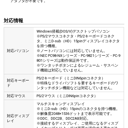
アダプタが不要です。
対応情報
Windows搭載(DOS/V)デスクトップパソコン
※PS/2マウスコネクタ・PS/2キーボードコネク
タ、ミニD-sub（HD）15pinディスプレイコネクタ
を持つ機種。
対応パソコン
※ノートパソコンには対応していません。
※NEC PC98-NXシリーズ・PC-9821シリーズ・PC-9
801シリーズは動作保証外です。
※ワンタッチボタンによるレジューム・サスペン
ド機能は対応していません。
PS/2キーボード（ミニDIN6pinコネクタ）
対応キーボー
※特殊なドライバソフトを要するキーボードのワ
ド
ンタッチボタン機能などは対応していません。
対応マウス
PS/2マウス（ミニDIN6pinコネクタ）
マルチスキャンディスプレイ
※ミニD-sub（HD）15pinのコネクタを持つ機種。
※解像度2048×1536ドットまで表示可能です。
対応ディスプ
※DDC、DDC2B、DDC2AB対応。
レイ
※接続するディスプレイ、ご使用になるディスプ