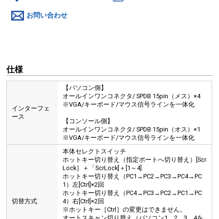
お問い合わせ
仕様
【パソコン側】
オールインワンコネクタ/ SPDB 15pin（メス）×4
※VGA/キーボード/マウス信号ラインを一体化
インターフェ
ース
【コンソール側】
オールインワンコネクタ/ SPDB 15pin（オス）×1
※VGA/キーボード/マウス信号ラインを一体化
本体セレクトスイッチ
ホットキー切り替え（指定ポートへ切り替え）[Scr
Lock］＋「ScrLock]＋[1～4]
ホットキー切り替え（PC1→PC2→PC3→PC4→PC
1）左[Ctrl]×2回
ホットキー切り替え（PC4→PC3→PC2→PC1→PC
切替方式
4）右[Ctrl]×2回
※ホットキー［Ctrl］の変更はできません。
オートスキャン切り替え（パソコン1、2、3、4を