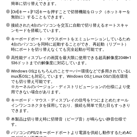
簡単に切り替えできます。
[Ctrl]キー＋[F12]キーを押すことで切替機能をロック（ホットキーを
無効に）することもできます。
接続された4台のパソコンを交互に自動で切り替えるオートスキャ
ンモードを搭載しています。
キーボードポート・マウスポートをエミュレーションしているため
4台のパソコンを同時に起動することができ、再起動（リブート）
時にポートを切り替えなくても完全起動が可能です。
高性能ディスプレイの画質を最大限に使用できる超高解像度2048×1
536ドットまでの解像度に対応しています。
Windows OSはもちろんのことサーバー環境などで多用されているL
inux系OSにも対応しています。Windows OSとLinux OSの混在環境
でも切り替え可能です。
※カーネルのバージョン・ディストリビューションの仕様により使
用できない場合があります。
キーボード・マウス・ディスプレイの信号を1つにまとめたオール
インワンコネクタを採用しており、接続も簡単で見た目もすっきり
できます。
本製品は切り替え時に切替音（ビープ音）が鳴らない静音仕様で
す。
パソコンのPS/2キーボードポートより電源を供給し動作するためAC