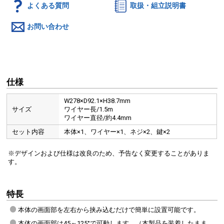
よくある質問
取扱・組立説明書
お問い合わせ
仕様
W278×D92.1×H38.7mm
サイズ
ワイヤー長/1.5m
ワイヤー直径/約4.4mm
セット内容
本体×1、ワイヤー×1、ネジ×2、鍵×2
※デザインおよび仕様は改良のため、予告なく変更することがありま
す。
特長
本体の画面部を左右から挟み込むだけで簡単に設置可能です。
本体の画面部は45～125°で可動します。（本製品を装着したまま、