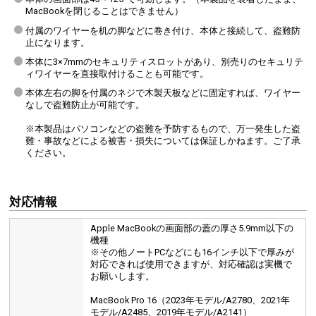
MacBookを閉じることはできません）
付属のワイヤーを机の脚などに巻き付け、本体と接続して、盗難防
止になります。
本体に3×7mmのセキュリティスロットがあり、別売りのセキュリテ
ィワイヤーを直接取付けることも可能です。
本体左右の脚を付属のネジで木製天板などに固定すれば、ワイヤー
なしで盗難防止が可能です。
※本製品はパソコンなどの盗難を予防するもので、万一発生した盗
難・事故などによる被害・損失については保証しかねます。ご了承
ください。
対応情報
Apple MacBookの画面部の蓋の厚さ5.9mm以下の
機種
※その他ノートPCなどにも16インチ以下で厚みが
対応できれば使用できますが、対応確認は実機で
お願いします。
MacBook Pro 16（2023年モデル/A2780、2021年
モデル/A2485、2019年モデル/A2141）