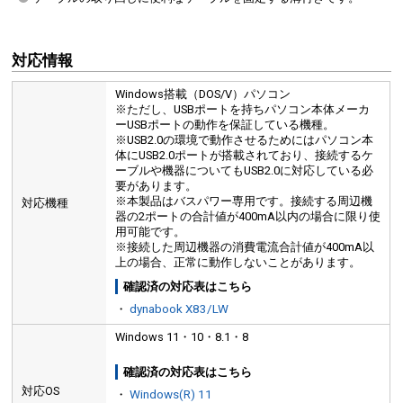
対応情報
Windows搭載（DOS/V）パソコン
※ただし、USBポートを持ちパソコン本体メーカ
ーUSBポートの動作を保証している機種。
※USB2.0の環境で動作させるためにはパソコン本
体にUSB2.0ポートが搭載されており、接続するケ
ーブルや機器についてもUSB2.0に対応している必
要があります。
※本製品はバスパワー専用です。接続する周辺機
対応機種
器の2ポートの合計値が400mA以内の場合に限り使
用可能です。
※接続した周辺機器の消費電流合計値が400mA以
上の場合、正常に動作しないことがあります。
確認済の対応表はこちら
・
dynabook X83/LW
Windows 11・10・8.1・8
確認済の対応表はこちら
対応OS
・
Windows(R) 11