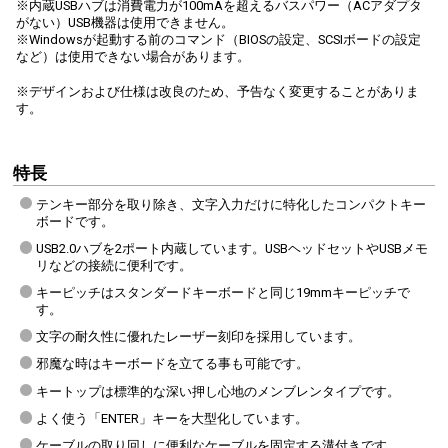
※内蔵USBハブは消費電力が100mAを超えるバスパワー（ACアダプタ
がない）USB機器は使用できません。
※Windowsが起動する前のコマンド（BIOSの設定、SCSIボードの設定
など）は使用できない場合があります。
※デザインおよび仕様は改良のため、予告なく変更することがありま
す。
特長
テンキー部分を取り除き、文字入力だけに特化したコンパクトキー
ボードです。
USB2.0ハブを2ポート内蔵しています。USBヘッドセットやUSBメモ
リなどの接続に便利です。
キーピッチはスタンダードキーボードと同じ19mmキーピッチで
す。
文字の耐久性に優れたレーザー刻印を採用しています。
邪魔な時はキーボードを立てる事も可能です。
キートップは標準的な深い押し心地のメンブレンタイプです。
よく使う「ENTER」キーを大型化しています。
ケーブルの取り回しに便利なケーブルを固定する溝付きです。