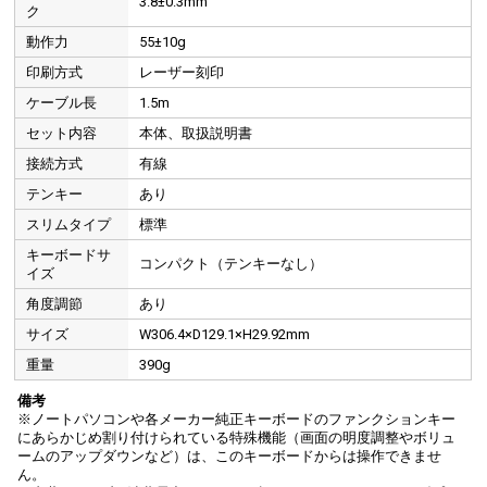
3.8±0.3mm
ク
動作力
55±10g
印刷方式
レーザー刻印
ケーブル長
1.5m
セット内容
本体、取扱説明書
接続方式
有線
テンキー
あり
スリムタイプ
標準
キーボードサ
コンパクト（テンキーなし）
イズ
角度調節
あり
サイズ
W306.4×D129.1×H29.92mm
重量
390g
備考
※ノートパソコンや各メーカー純正キーボードのファンクションキー
にあらかじめ割り付けられている特殊機能（画面の明度調整やボリュ
ームのアップダウンなど）は、このキーボードからは操作できませ
ん。