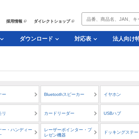
採用情報
ダイレクトショップ
ダウンロード
対応表
法人向け
ナー
Bluetoothスピーカー
イヤホン
モリ
カードリーダー
USBハブ
ナー・ハンディー
レーザーポインター・プ
ドッキングステー
ナ
レゼン機器