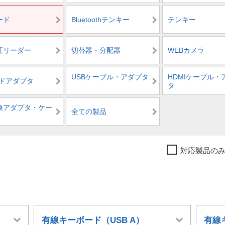
ード
Bluetoothテンキー
テンキー
証リーダー
切替器・分配器
WEBカメラ
USBケーブル・アダプタ
HDMIケーブル・
ードアダプタ
タ
換アダプタ・ケー
全ての製品
対応製品の
）
有線キーボード（USB A）
有線