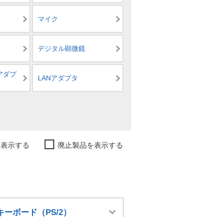
マイク
デジタル顕微鏡
アダプ
LANアダプタ
み表示する
廃止製品を表示する
キーボード（PS/2）