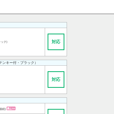
対応
ラック)
（テンキー付・ブラック）
対応
2接続)