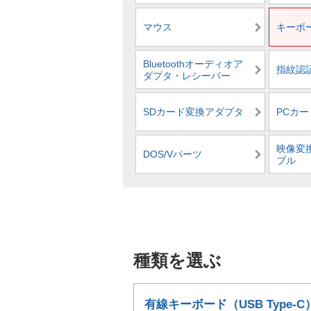
マウス
キーボ
Bluetoothオーディオア
指紋認
ダプタ・レシーバー
SDカード変換アダプタ
PCカ
映像変
DOS/Vパーツ
ブル
種類を選ぶ
有線キーボード（USB Type-C