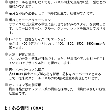
連結ポールを使用しなくても、パネル同士で直線やL型、T型などの
連結ができます。
余分な部品を必要とせず、簡単に組立て、組替ができます。
選べるカラーバリエーション
オフィスなど設置する環境に合わせてお好みのスタイルを実現しま
す。カラーはグリーン、ブルー、グレー、レッドを用意しておりま
す。
レイアウト自在なサイズバリエーション
高さは、400（デスクパネル）、1100、1300、1500、1800mmから
選べます。
分別・解体が簡単
パネルの分別・解体が可能です。また、PP樹脂やアルミ材を使用し
ているのでリサイクル性にも優れています。
再生ペーパーコア芯採用
古紙100％再生パルプ製芯材を採用。芯材をペーパーコアとするこ
とで、従来のスチールパネルの約4割の重量を実現しています。
オレフィン系樹脂採用
樹脂部品にはオレフィン系の樹脂を採用した、環境にやさしい脱塩
ビ製品です。
よくある質問（Q&A）