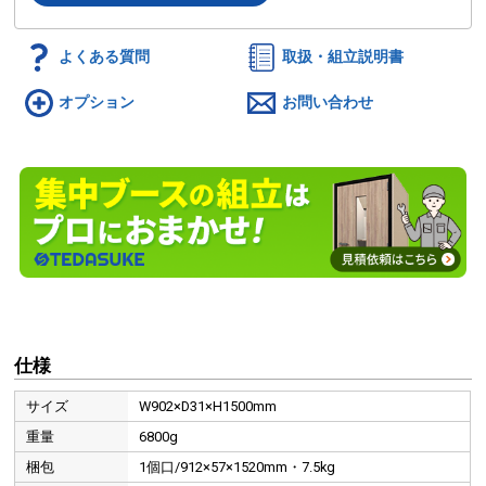
よくある質問
取扱・組立説明書
オプション
お問い合わせ
仕様
サイズ
W902×D31×H1500mm
重量
6800g
梱包
1個口/912×57×1520mm・7.5kg