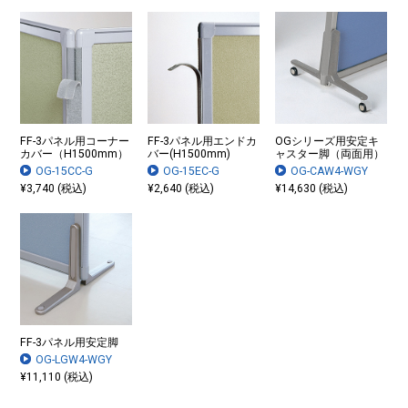
FF-3パネル用コーナー
FF-3パネル用エンドカ
OGシリーズ用安定キ
カバー（H1500mm）
バー(H1500mm)
ャスター脚（両面用）
OG-15CC-G
OG-15EC-G
OG-CAW4-WGY
¥3,740 (税込)
¥2,640 (税込)
¥14,630 (税込)
FF-3パネル用安定脚
OG-LGW4-WGY
¥11,110 (税込)