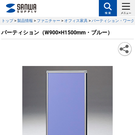
トップ
>
製品情報
>
ファニチャー
>
オフィス家具
>
パーティション・ワーク
パーティション（W900×H1500mm・ブルー）