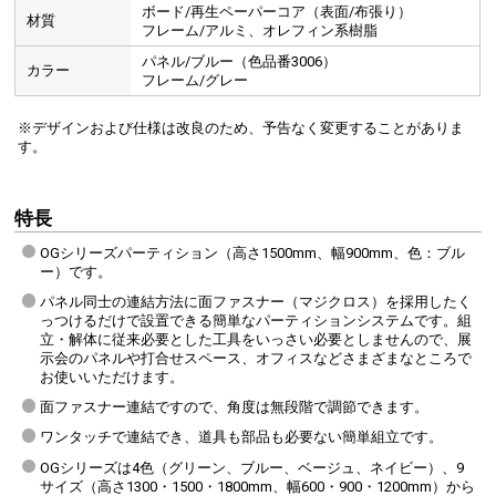
ボード/再生ペーパーコア（表面/布張り）
材質
フレーム/アルミ、オレフィン系樹脂
パネル/ブルー（色品番3006）
カラー
フレーム/グレー
※デザインおよび仕様は改良のため、予告なく変更することがありま
す。
特長
OGシリーズパーティション（高さ1500mm、幅900mm、色：ブル
ー）です。
パネル同士の連結方法に面ファスナー（マジクロス）を採用したく
っつけるだけで設置できる簡単なパーティションシステムです。組
立・解体に従来必要とした工具をいっさい必要としませんので、展
示会のパネルや打合せスペース、オフィスなどさまざまなところで
お使いいただけます。
面ファスナー連結ですので、角度は無段階で調節できます。
ワンタッチで連結でき、道具も部品も必要ない簡単組立です。
OGシリーズは4色（グリーン、ブルー、ベージュ、ネイビー）、9
サイズ（高さ1300・1500・1800mm、幅600・900・1200mm）から