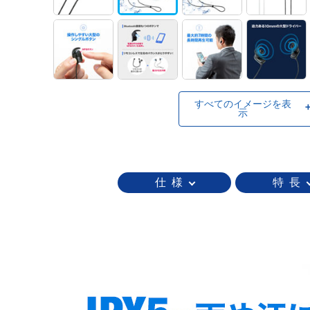
すべてのイメージを表
示
仕 様
特 長