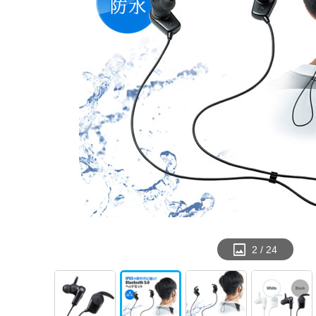
2
/
24