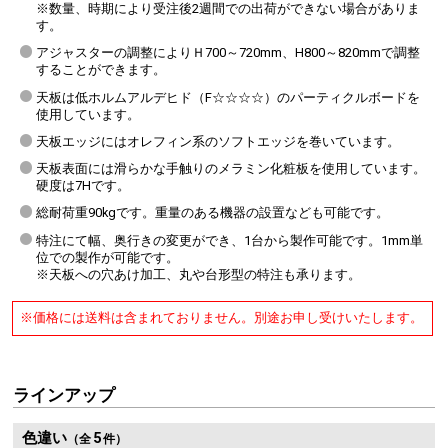
※数量、時期により受注後2週間での出荷ができない場合がありま
す。
アジャスターの調整によりＨ700～720mm、H800～820mmで調整
することができます。
天板は低ホルムアルデヒド（F☆☆☆☆）のパーティクルボードを
使用しています。
天板エッジにはオレフィン系のソフトエッジを巻いています。
天板表面には滑らかな手触りのメラミン化粧板を使用しています。
硬度は7Hです。
総耐荷重90kgです。重量のある機器の設置なども可能です。
特注にて幅、奥行きの変更ができ、1台から製作可能です。1mm単
位での製作が可能です。
※天板への穴あけ加工、丸や台形型の特注も承ります。
※価格には送料は含まれておりません。別途お申し受けいたします。
ラインアップ
色違い
5
（全
件）