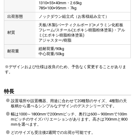
1310×55×40mm・2.65kg
785×100×95mm・7kg
出荷形態
ノックダウン組立式（お客様組み立て）
天板/木製(パーティクルボード)+メラミン化粧板
フレーム/スチール(エポキシ樹脂粉体塗装)・アル
材質
ミ(エポキシ樹脂粉体塗装)
アジャスター/樹脂
総耐荷重/90kg
耐荷重
中心荷重/50kg
※デザインおよび仕様は改良のため、予告なく変更することがありま
す。
特長
設置場所や設置機器、用途に合わせて20種類のサイズ、4種類の天
板柄から選べるシンプルなデザインのデスクシリーズです。
幅は1000～1800mmで200mmピッチ、奥行は600～900mmで100m
mピッチのサイズバリエーションがあります。高さは700mmと800
mmを選べます。
どのサイズも受注後2週間での出荷が可能です。