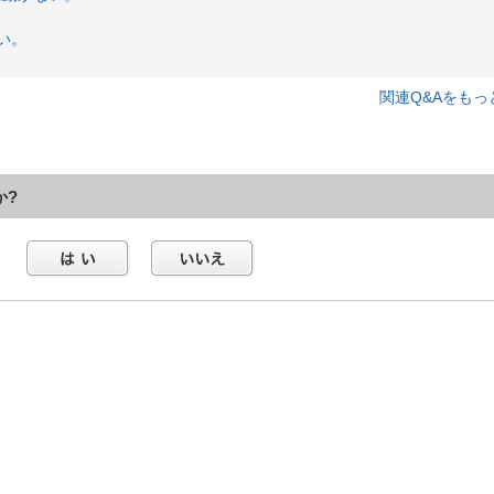
遅い。
関連Q&Aをもっ
か?