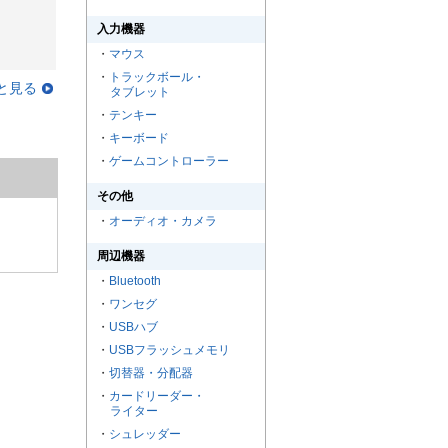
入力機器
・
マウス
・
トラックボール・
と見る
タブレット
・
テンキー
・
キーボード
・
ゲームコントローラー
その他
・
オーディオ・カメラ
周辺機器
・
Bluetooth
・
ワンセグ
・
USBハブ
・
USBフラッシュメモリ
・
切替器・分配器
・
カードリーダー・
ライター
・
シュレッダー