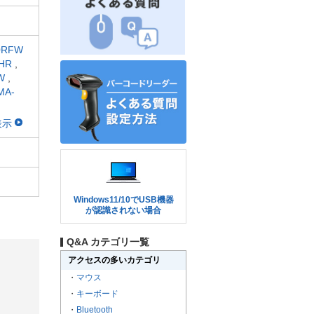
0RFW
HR
,
W
,
MA-
表示
Windows11/10でUSB機器
が認識されない場合
Q&A カテゴリ一覧
アクセスの多いカテゴリ
・
マウス
・
キーボード
・
Bluetooth