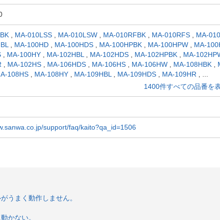
0
SBK
,
MA-010LSS
,
MA-010LSW
,
MA-010RFBK
,
MA-010RFS
,
MA-01
HBL
,
MA-100HD
,
MA-100HDS
,
MA-100HPBK
,
MA-100HPW
,
MA-100
S
,
MA-100HY
,
MA-102HBL
,
MA-102HDS
,
MA-102HPBK
,
MA-102HP
R
,
MA-102HS
,
MA-106HDS
,
MA-106HS
,
MA-106HW
,
MA-108HBK
,
A-108HS
,
MA-108HY
,
MA-109HBL
,
MA-109HDS
,
MA-109HR
,
...
1400件すべての品番を
w.sanwa.co.jp/support/faq/kaito?qa_id=1506
ルがうまく動作しません。
に動かない。