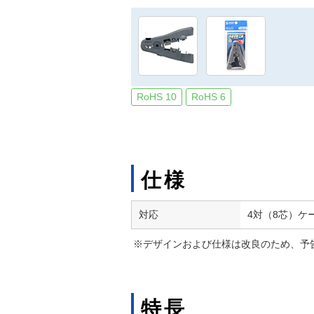
RoHS 10
RoHS 6
仕様
対応
4対（8芯）ケ
※デザインおよび仕様は改良のため、予
特長