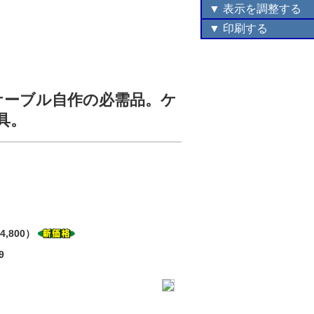
▼ 表示を調整する
▼ 印刷する
Nケーブル自作の必需品。ケ
具。
4,800）
9