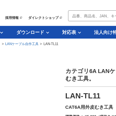
採用情報
ダイレクトショップ
ダウンロード
対応表
法人向け
連
>
LANケーブル自作工具
> LAN-TL11
カテゴリ6A LA
むき工具。
LAN-TL11
CAT6A用外皮むき工具