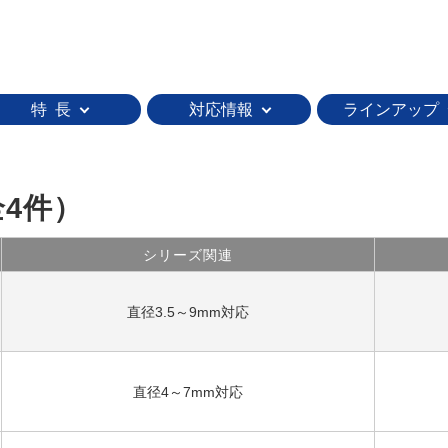
特 長
対応情報
ラインアップ
全4件）
シリーズ関連
直径3.5～9mm対応
直径4～7mm対応