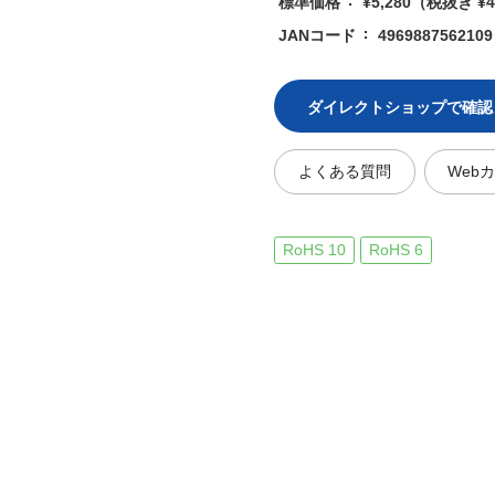
標準価格
¥5,280
（税抜き ¥4
JANコード
4969887562109
ダイレクトショップで確認
よくある質問
Web
RoHS 10
RoHS 6