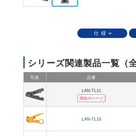
仕 様
シリーズ関連製品一覧
（
写真
品番
LAN-TL11
現在のページ
LAN-TL15