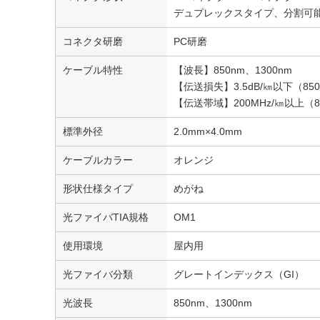
デュプレックスタイプ、分割可
コネクタ研磨
PC研磨
ケーブル特性
【波長】850nm、1300nm
【伝送損失】3.5dB/㎞以下（850
【伝送帯域】200MHz/㎞以上（85
標準外径
2.0mm×4.0mm
ケーブルカラー
オレンジ
形状仕様タイプ
めがね
光ファイバTIA規格
OM1
使用環境
屋内用
光ファイバ分類
グレートインデックス（GI）
光波長
850nm、1300nm