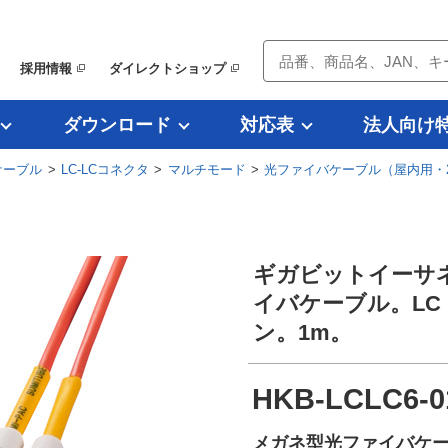
採用情報
ダイレクトショップ
ダウンロード
対応表
法人向け
ケーブル
>
LC-LCコネクタ
>
マルチモード
>
光ファイバケーブル（屋内用・
ギガビットイーサ
イバケーブル。LC
ン。1m。
HKB-LCLC6-0
メガネ型光ファイバケーブル