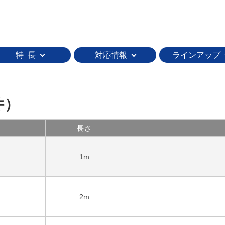
特 長
対応情報
ラインアップ
件）
長さ
1m
2m