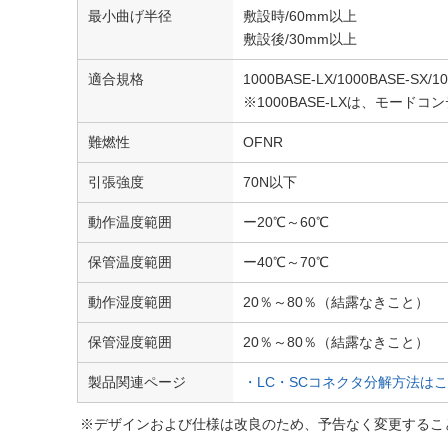
最小曲げ半径
敷設時/60mm以上
敷設後/30mm以上
適合規格
1000BASE-LX/1000BASE-SX/1
※1000BASE-LXは、モー
難燃性
OFNR
引張強度
70N以下
動作温度範囲
ー20℃～60℃
保管温度範囲
ー40℃～70℃
動作湿度範囲
20％～80％（結露なきこと）
保管湿度範囲
20％～80％（結露なきこと）
製品関連ページ
・LC・SCコネクタ分解方法は
※デザインおよび仕様は改良のため、予告なく変更するこ