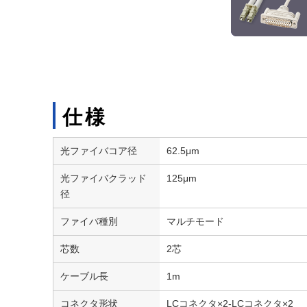
仕様
光ファイバコア径
62.5μm
光ファイバクラッド
125μm
径
ファイバ種別
マルチモード
芯数
2芯
ケーブル長
1m
コネクタ形状
LCコネクタ×2-LCコネクタ×2