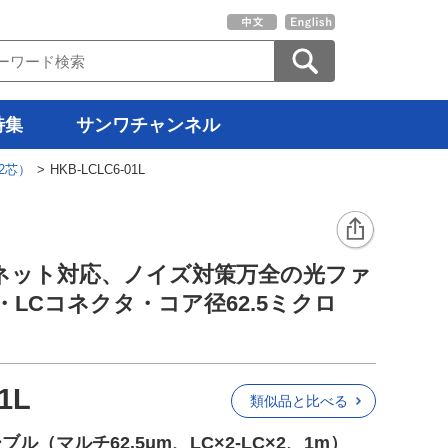
特集
サンワチャンネル
2芯）
> HKB-LCLC6-01L
ネット対応、ノイズ対策万全の光ファ
・LCコネクタ・コア径62.5ミクロ
1L
類似品と比べる
（マルチ62.5μm、LC×2-LC×2、1m）