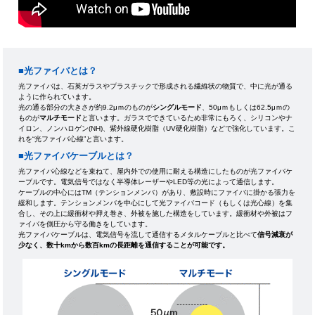
■光ファイバとは
？
光ファイバは、石英ガラスやプラスチックで形成される繊維状の物質で、中に光が通る
ように作られています。
光の通る部分の大きさが約9.2μｍのものが
シングルモード
、50μｍもしくは62.5μｍの
ものが
マルチモード
と言います。ガラスでできているため非常にもろく、シリコンやナ
イロン、ノンハロゲン(NH)、紫外線硬化樹脂（UV硬化樹脂）などで強化しています。こ
れを“光ファイバ心線”と言います。
■光ファイバケーブルとは
？
光ファイバ心線などを束ねて、屋内外での使用に耐える構造にしたものが光ファイバケ
ーブルです。電気信号ではなく半導体レーザーやLED等の光によって通信します。
ケーブルの中心にはTM（テンションメンバ）があり、敷設時にファイバに掛かる張力を
緩和します。テンションメンバを中心にして光ファイバコード（もしくは光心線）を集
合し、その上に緩衝材や押え巻き、外被を施した構造をしています。緩衝材や外被はフ
ァイバを側圧から守る働きをしています。
光ファイバケーブルは、電気信号を流して通信するメタルケーブルと比べて
信号減衰が
少なく、数十kmから数百kmの長距離を通信することが可能です。