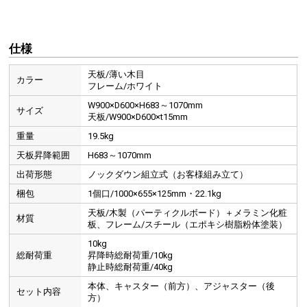
仕様
天板/薄い木目
カラー
フレーム/ホワイト
W900×D600×H683～1070mm
サイズ
天板/W900×D600×t15mm
重量
19.5kg
天板昇降範囲
H683～1070mm
出荷形態
ノックダウン組立式（お客様組み立て）
梱包
1個口/1000×655×125mm・22.1kg
天板/木製（パーティクルボード）＋メラミン化粧
材質
板、フレーム/スチール（エポキシ樹脂粉体塗装）
10kg
総耐荷重
昇降時総耐荷重/10kg
静止時総耐荷重/40kg
本体、キャスター（前方）、アジャスター（後
セット内容
方）