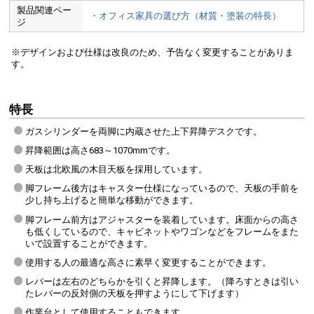
製品関連ペー
・オフィス家具の選び方（材質・塗装の特長）
ジ
※デザインおよび仕様は改良のため、予告なく変更することがありま
す。
特長
ガスシリンダーを両脚に内蔵させた上下昇降デスクです。
昇降範囲は高さ683～1070mmです。
天板は北欧風の木目天板を採用しています。
脚フレーム後方はキャスター仕様になっているので、天板の手前を
少し持ち上げると簡単な移動ができます。
脚フレーム前方はアジャスターを装着しています。床面からの高さ
も低くしているので、キャビネットやワゴンなどをフレームをまた
いで設置することができます。
使用する人の最適な高さに素早く変更することができます。
レバーは左右のどちらかを引くと昇降します。（降ろすときは引い
たレバーの反対側の天板を押すようにして下げます）
作業台として使用することもできます。